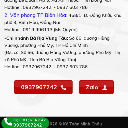
đường Lê Duẩn, Ấp 3, Xã An Phước, Tỉnh Đồng Nai
Hotline : 0937967242 - 0937 603 786
2. Văn phòng TP Biên Hòa
:
468/1, Đ. Đồng Khởi, Khu
phố 3, Biên Hòa, Đồng Nai
Hotline : 0919 996113 (Ms Quyên)
-Chi nhánh Bà Rịa Vũng Tàu:
Số 66, đường Hùng
Vương, phường Phú Mỹ, TP Hồ Chí Minh
(Đ/c cũ: Số 66, đường Hùng Vương, phường Phú Mỹ, Thị
xã Phú Mỹ, Tỉnh Bà Rịa Vũng Tàu)
Hotline : 0937967242 - 0937 603 786
0937967242
Zalo
GỌI ĐIỆN NGAY
Copyright 2026 © Kế Toán Minh Châu
0937967242