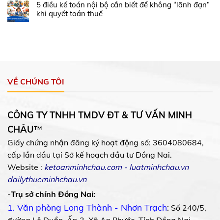
5 điều kế toán nội bộ cần biết để không “lãnh đạn”
khi quyết toán thuế
VỀ CHÚNG TÔI
CÔNG TY TNHH TMDV ĐT & TƯ VẤN MINH
CHÂU
™
Giấy chứng nhận đăng ký hoạt động số: 3604080684,
cấp lần đầu tại Sở kế hoạch đầu tư Đồng Nai.
Website :
ketoanminhchau.com
-
luatminhchau.vn
dailythueminhchau.vn
-
Trụ sở chính Đồng Nai:
1. Văn phòng Long Thành - Nhơn Trạch
:
Số 240/5,