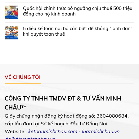
Quốc hội chính thức bỏ ngưỡng chịu thuế 500 triệu
đồng cho hộ kinh doanh
5 điều kế toán nội bộ cần biết để không “lãnh đạn”
khi quyết toán thuế
VỀ CHÚNG TÔI
CÔNG TY TNHH TMDV ĐT & TƯ VẤN MINH
CHÂU
™
Giấy chứng nhận đăng ký hoạt động số: 3604080684,
cấp lần đầu tại Sở kế hoạch đầu tư Đồng Nai.
Website :
ketoanminhchau.com
-
luatminhchau.vn
dailythueminhchau.vn