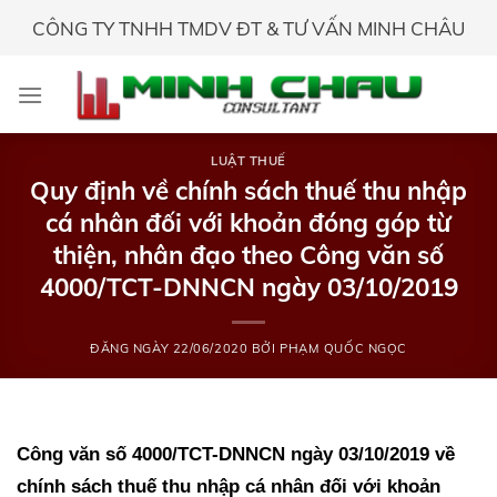
Skip
CÔNG TY TNHH TMDV ĐT & TƯ VẤN MINH CHÂU
to
content
LUẬT THUẾ
Quy định về chính sách thuế thu nhập
cá nhân đối với khoản đóng góp từ
thiện, nhân đạo theo Công văn số
4000/TCT-DNNCN ngày 03/10/2019
ĐĂNG NGÀY
22/06/2020
BỞI
PHẠM QUỐC NGỌC
Công văn số 4000/TCT-DNNCN ngày 03/10/2019 về
chính sách thuế thu nhập cá nhân đối với khoản