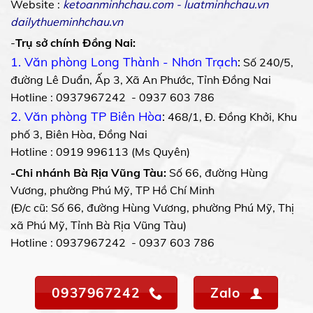
Website :
ketoanminhchau.com
-
luatminhchau.vn
dailythueminhchau.vn
-
Trụ sở chính Đồng Nai:
1. Văn phòng Long Thành - Nhơn Trạch
:
Số 240/5,
đường Lê Duẩn, Ấp 3, Xã An Phước, Tỉnh Đồng Nai
Hotline : 0937967242 - 0937 603 786
2. Văn phòng TP Biên Hòa
:
468/1, Đ. Đồng Khởi, Khu
phố 3, Biên Hòa, Đồng Nai
Hotline : 0919 996113 (Ms Quyên)
-Chi nhánh Bà Rịa Vũng Tàu:
Số 66, đường Hùng
Vương, phường Phú Mỹ, TP Hồ Chí Minh
(Đ/c cũ: Số 66, đường Hùng Vương, phường Phú Mỹ, Thị
xã Phú Mỹ, Tỉnh Bà Rịa Vũng Tàu)
Hotline : 0937967242 - 0937 603 786
0937967242
Zalo