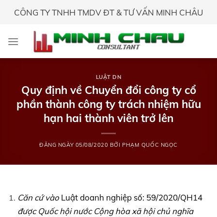
Skip
CÔNG TY TNHH TMDV ĐT & TƯ VẤN MINH CHÂU
to
content
LUẬT DN
Quy định về Chuyển đổi công ty cổ
phần thành công ty trách nhiệm hữu
hạn hai thành viên trở lên
ĐĂNG NGÀY
05/08/2020
BỞI
PHẠM QUỐC NGỌC
Căn cứ vào
Luật doanh nghiệp số: 59/2020/QH14
được Quốc hội nước Cộng hòa xã hội chủ nghĩa