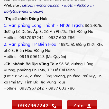
Website :
ketoanminhchau.com
-
luatminhchau.vn
dailythueminhchau.vn
-
Trụ sở chính Đồng Nai:
1. Văn phòng Long Thành - Nhơn Trạch
:
Số 240/5,
đường Lê Duẩn, Ấp 3, Xã An Phước, Tỉnh Đồng Nai
Hotline : 0937967242 - 0937 603 786
2. Văn phòng TP Biên Hòa
:
468/1, Đ. Đồng Khởi, Khu
phố 3, Biên Hòa, Đồng Nai
Hotline : 0919 996113 (Ms Quyên)
-Chi nhánh Bà Rịa Vũng Tàu:
Số 66, đường Hùng
Vương, phường Phú Mỹ, TP Hồ Chí Minh
(Đ/c cũ: Số 66, đường Hùng Vương, phường Phú Mỹ, Thị
xã Phú Mỹ, Tỉnh Bà Rịa Vũng Tàu)
Hotline : 0937967242 - 0937 603 786
0937967242
Zalo