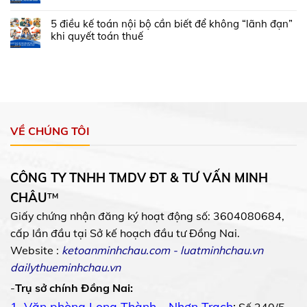
5 điều kế toán nội bộ cần biết để không “lãnh đạn”
khi quyết toán thuế
VỀ CHÚNG TÔI
CÔNG TY TNHH TMDV ĐT & TƯ VẤN MINH
CHÂU
™
Giấy chứng nhận đăng ký hoạt động số: 3604080684,
cấp lần đầu tại Sở kế hoạch đầu tư Đồng Nai.
Website :
ketoanminhchau.com
-
luatminhchau.vn
dailythueminhchau.vn
-
Trụ sở chính Đồng Nai:
1. Văn phòng Long Thành - Nhơn Trạch
: