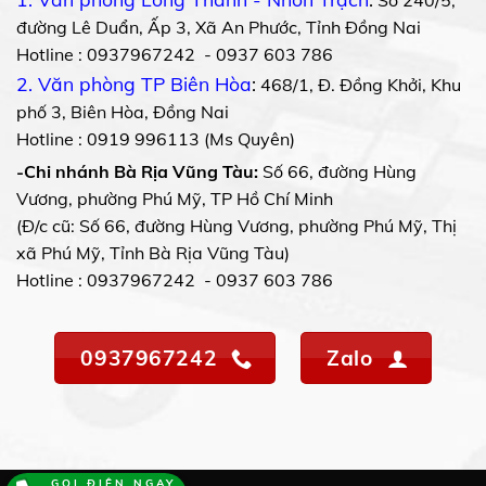
Số 240/5,
đường Lê Duẩn, Ấp 3, Xã An Phước, Tỉnh Đồng Nai
Hotline : 0937967242 - 0937 603 786
2. Văn phòng TP Biên Hòa
:
468/1, Đ. Đồng Khởi, Khu
phố 3, Biên Hòa, Đồng Nai
Hotline : 0919 996113 (Ms Quyên)
-Chi nhánh Bà Rịa Vũng Tàu:
Số 66, đường Hùng
Vương, phường Phú Mỹ, TP Hồ Chí Minh
(Đ/c cũ: Số 66, đường Hùng Vương, phường Phú Mỹ, Thị
xã Phú Mỹ, Tỉnh Bà Rịa Vũng Tàu)
Hotline : 0937967242 - 0937 603 786
0937967242
Zalo
GỌI ĐIỆN NGAY