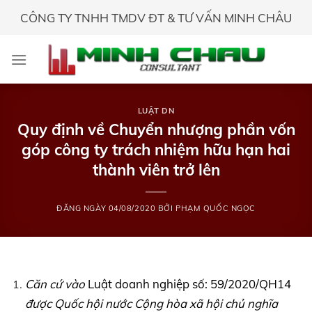
Skip
CÔNG TY TNHH TMDV ĐT & TƯ VẤN MINH CHÂU
to
content
LUẬT DN
Quy định về Chuyển nhượng phần vốn
góp công ty trách nhiệm hữu hạn hai
thành viên trở lên
ĐĂNG NGÀY
04/08/2020
BỞI
PHẠM QUỐC NGỌC
Căn cứ vào
Luật doanh nghiệp số: 59/2020/QH14
được Quốc hội nước Cộng hòa xã hội chủ nghĩa