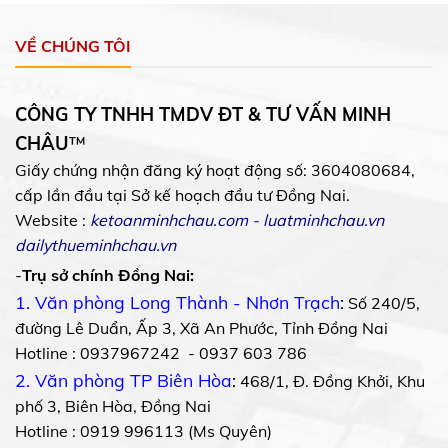
VỀ CHÚNG TÔI
CÔNG TY TNHH TMDV ĐT & TƯ VẤN MINH
CHÂU
™
Giấy chứng nhận đăng ký hoạt động số: 3604080684,
cấp lần đầu tại Sở kế hoạch đầu tư Đồng Nai.
Website :
ketoanminhchau.com
-
luatminhchau.vn
dailythueminhchau.vn
-
Trụ sở chính Đồng Nai:
1. Văn phòng Long Thành - Nhơn Trạch
:
Số 240/5,
đường Lê Duẩn, Ấp 3, Xã An Phước, Tỉnh Đồng Nai
Hotline : 0937967242 - 0937 603 786
2. Văn phòng TP Biên Hòa
:
468/1, Đ. Đồng Khởi, Khu
phố 3, Biên Hòa, Đồng Nai
Hotline : 0919 996113 (Ms Quyên)