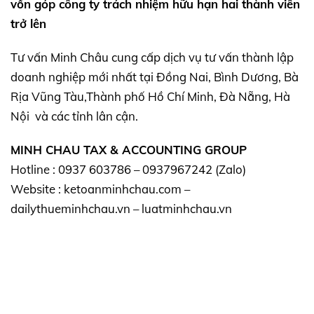
vốn góp công ty trách nhiệm hữu hạn hai thành viên
trở lên
Tư vấn Minh Châu cung cấp dịch vụ tư vấn thành lập
doanh nghiệp mới nhất tại Đồng Nai, Bình Dương, Bà
Rịa Vũng Tàu,Thành phố Hồ Chí Minh, Đà Nẵng, Hà
Nội và các tỉnh lân cận.
MINH CHAU TAX & ACCOUNTING GROUP
Hotline : 0937 603786 – 0937967242 (Zalo)
Website : ketoanminhchau.com –
dailythueminhchau.vn – luatminhchau.vn