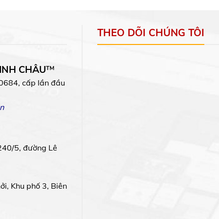
THEO DÕI CHÚNG TÔI
MINH CHÂU
™
0684, cấp lần đầu
n
240/5, đường Lê
i, Khu phố 3, Biên