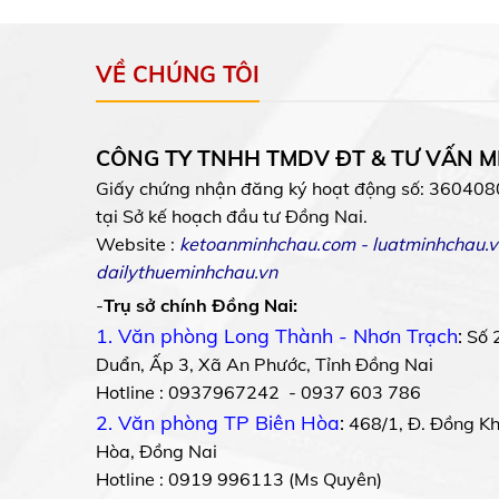
VỀ CHÚNG TÔI
CÔNG TY TNHH TMDV ĐT & TƯ VẤN 
Giấy chứng nhận đăng ký hoạt động số: 360408
tại Sở kế hoạch đầu tư Đồng Nai.
Website :
ketoanminhchau.com
-
luatminhchau.v
dailythueminhchau.vn
-
Trụ sở chính Đồng Nai:
1. Văn phòng Long Thành - Nhơn Trạch
:
Số 
Duẩn, Ấp 3, Xã An Phước, Tỉnh Đồng Nai
Hotline : 0937967242 - 0937 603 786
2. Văn phòng TP Biên Hòa
:
468/1, Đ. Đồng Khở
Hòa, Đồng Nai
Hotline : 0919 996113 (Ms Quyên)