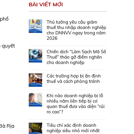
BÀI VIẾT MỚI
 phổ
Thủ tướng yêu cầu giảm
thuế thu nhập doanh nghiệp
n
cho DNNVV ngay trong năm
2026
u quyết
Chiến dịch “Làm Sạch Mã Số
Thuế” tháo gỡ điểm nghẽn
cho doanh nghiệp
Các trường hợp bị ấn định
thuế và cách phòng tránh
Khi nào doanh nghiệp bị lỗ
nhiều năm liên tiếp bị cơ
quan thuế đưa vào diện “rủi
ro cao”?
Tiêu chí xác định doanh
Bà Rịa
nghiệp siêu nhỏ mới nhất