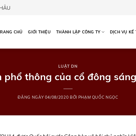
CHÂU
TRANG CHỦ
GIỚI THIỆU
THÀNH LẬP CÔNG TY
DỊCH VỤ KẾ
LUẬT DN
 phổ thông của cổ đông sáng
ĐĂNG NGÀY
04/08/2020
BỞI
PHẠM QUỐC NGỌC