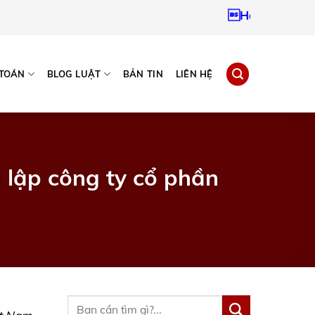
Hotline:
09379672
 TOÁN
BLOG LUẬT
BẢN TIN
LIÊN HỆ
 lập công ty cổ phần