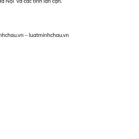
 Nội và các tỉnh lân cận.
nhchau.vn – luatminhchau.vn