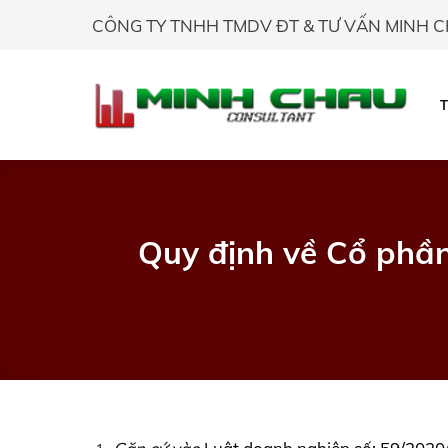
Skip
CÔNG TY TNHH TMDV ĐT & TƯ VẤN MINH 
to
content
Quy định về Cổ phần