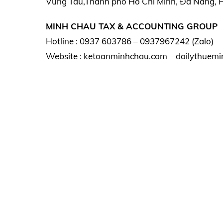
Vũng Tàu,Thành phố Hồ Chí Minh, Đà Nẵng, Hà
MINH CHAU TAX & ACCOUNTING GROUP
Hotline : 0937 603786 – 0937967242 (Zalo)
Website : ketoanminhchau.com – dailythuemi