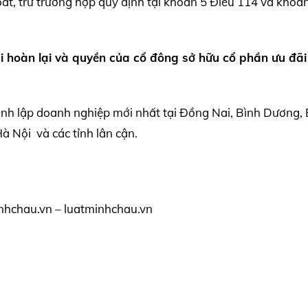
át, trừ trường hợp quy định tại khoản 5 Điều 114 và khoả
i hoàn lại và quyền của cổ đông sở hữu cổ phần ưu đã
ành lập doanh nghiệp mới nhất tại Đồng Nai, Bình Dương, 
 Nội và các tỉnh lân cận.
nhchau.vn – luatminhchau.vn