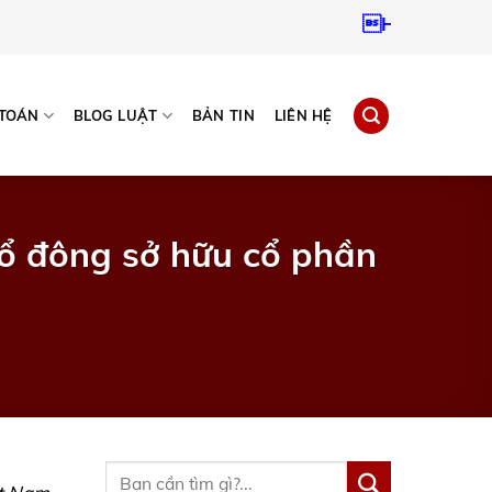
Hotline:
0937967
 TOÁN
BLOG LUẬT
BẢN TIN
LIÊN HỆ
cổ đông sở hữu cổ phần