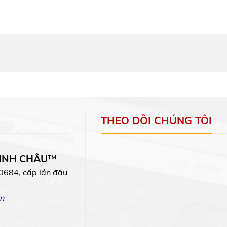
THEO DÕI CHÚNG TÔI
MINH CHÂU
™
0684, cấp lần đầu
n