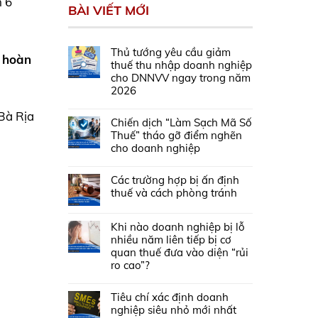
n 6
BÀI VIẾT MỚI
Thủ tướng yêu cầu giảm
i hoàn
thuế thu nhập doanh nghiệp
cho DNNVV ngay trong năm
2026
Bà Rịa
Chiến dịch “Làm Sạch Mã Số
Thuế” tháo gỡ điểm nghẽn
cho doanh nghiệp
Các trường hợp bị ấn định
thuế và cách phòng tránh
Khi nào doanh nghiệp bị lỗ
nhiều năm liên tiếp bị cơ
quan thuế đưa vào diện “rủi
ro cao”?
Tiêu chí xác định doanh
nghiệp siêu nhỏ mới nhất