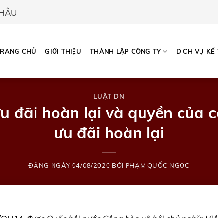
CHÂU
TRANG CHỦ
GIỚI THIỆU
THÀNH LẬP CÔNG TY
DỊCH VỤ KẾ
LUẬT DN
u đãi hoàn lại và quyền của 
ưu đãi hoàn lại
ĐĂNG NGÀY
04/08/2020
BỞI
PHẠM QUỐC NGỌC