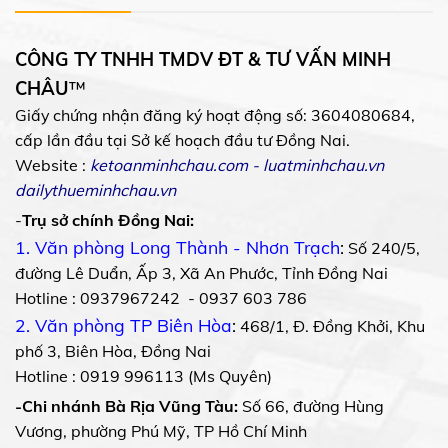
CÔNG TY TNHH TMDV ĐT & TƯ VẤN MINH
CHÂU
™
Giấy chứng nhận đăng ký hoạt động số: 3604080684,
cấp lần đầu tại Sở kế hoạch đầu tư Đồng Nai.
Website :
ketoanminhchau.com
-
luatminhchau.vn
dailythueminhchau.vn
-
Trụ sở chính Đồng Nai:
1. Văn phòng Long Thành - Nhơn Trạch
:
Số 240/5,
đường Lê Duẩn, Ấp 3, Xã An Phước, Tỉnh Đồng Nai
Hotline : 0937967242 - 0937 603 786
2. Văn phòng TP Biên Hòa
:
468/1, Đ. Đồng Khởi, Khu
phố 3, Biên Hòa, Đồng Nai
Hotline : 0919 996113 (Ms Quyên)
-Chi nhánh Bà Rịa Vũng Tàu:
Số 66, đường Hùng
Vương, phường Phú Mỹ, TP Hồ Chí Minh