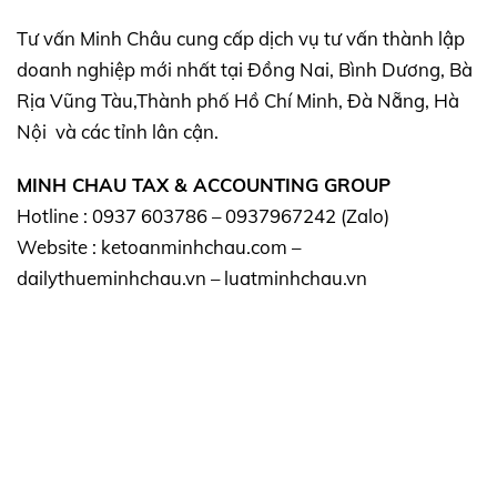
Tư vấn Minh Châu cung cấp dịch vụ tư vấn thành lập
doanh nghiệp mới nhất tại Đồng Nai, Bình Dương, Bà
Rịa Vũng Tàu,Thành phố Hồ Chí Minh, Đà Nẵng, Hà
Nội và các tỉnh lân cận.
MINH CHAU TAX & ACCOUNTING GROUP
Hotline : 0937 603786 – 0937967242 (Zalo)
Website : ketoanminhchau.com –
dailythueminhchau.vn – luatminhchau.vn