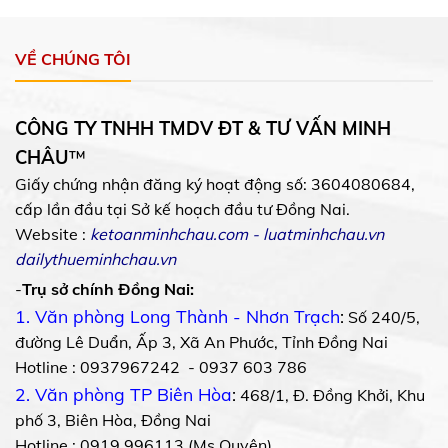
VỀ CHÚNG TÔI
CÔNG TY TNHH TMDV ĐT & TƯ VẤN MINH
CHÂU
™
Giấy chứng nhận đăng ký hoạt động số: 3604080684,
cấp lần đầu tại Sở kế hoạch đầu tư Đồng Nai.
Website :
ketoanminhchau.com
-
luatminhchau.vn
dailythueminhchau.vn
-
Trụ sở chính Đồng Nai:
1. Văn phòng Long Thành - Nhơn Trạch
:
Số 240/5,
đường Lê Duẩn, Ấp 3, Xã An Phước, Tỉnh Đồng Nai
Hotline : 0937967242 - 0937 603 786
2. Văn phòng TP Biên Hòa
:
468/1, Đ. Đồng Khởi, Khu
phố 3, Biên Hòa, Đồng Nai
Hotline : 0919 996113 (Ms Quyên)