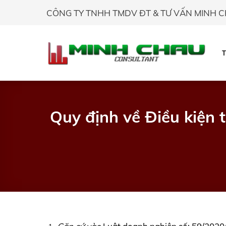
Skip
CÔNG TY TNHH TMDV ĐT & TƯ VẤN MINH 
to
content
Quy định về Điều kiện 