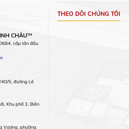
THEO DÕI CHÚNG TÔI
MINH CHÂU
™
0684, cấp lần đầu
n
240/5, đường Lê
i, Khu phố 3, Biên
g Vương, phường