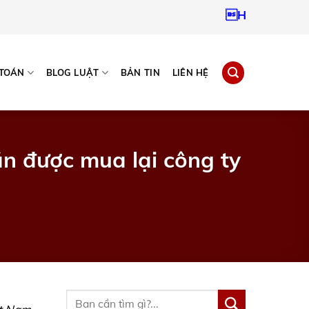
Hotline:
09379672
 TOÁN
BLOG LUẬT
BẢN TIN
LIÊN HỆ
ần được mua lại công ty