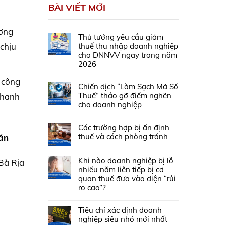
BÀI VIẾT MỚI
ương
Thủ tướng yêu cầu giảm
thuế thu nhập doanh nghiệp
 chịu
cho DNNVV ngay trong năm
2026
a công
Chiến dịch “Làm Sạch Mã Số
Thuế” tháo gỡ điểm nghẽn
thanh
cho doanh nghiệp
Các trường hợp bị ấn định
thuế và cách phòng tránh
hần
Khi nào doanh nghiệp bị lỗ
Bà Rịa
nhiều năm liên tiếp bị cơ
quan thuế đưa vào diện “rủi
ro cao”?
Tiêu chí xác định doanh
nghiệp siêu nhỏ mới nhất