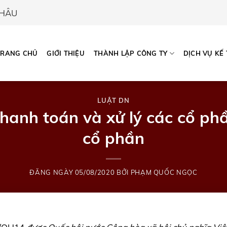
CHÂU
TRANG CHỦ
GIỚI THIỆU
THÀNH LẬP CÔNG TY
DỊCH VỤ KẾ
LUẬT DN
thanh toán và xử lý các cổ ph
cổ phần
ĐĂNG NGÀY
05/08/2020
BỞI
PHẠM QUỐC NGỌC