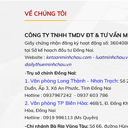
VỀ CHÚNG TÔI
CÔNG TY TNHH TMDV ĐT & TƯ VẤN 
Giấy chứng nhận đăng ký hoạt động số: 360408
tại Sở kế hoạch đầu tư Đồng Nai.
Website :
ketoanminhchau.com
-
luatminhchau.v
dailythueminhchau.vn
-
Trụ sở chính Đồng Nai:
1. Văn phòng Long Thành - Nhơn Trạch
:
Số 
Duẩn, Ấp 3, Xã An Phước, Tỉnh Đồng Nai
Hotline : 0937967242 - 0937 603 786
2. Văn phòng TP Biên Hòa
:
468/1, Đ. Đồng Khở
Hòa, Đồng Nai
Hotline : 0919 996113 (Ms Quyên)
-Chi nhánh Bà Rịa Vũng Tàu:
Số 66, đường Hùn