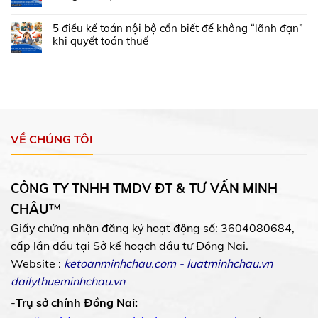
5 điều kế toán nội bộ cần biết để không “lãnh đạn”
khi quyết toán thuế
VỀ CHÚNG TÔI
CÔNG TY TNHH TMDV ĐT & TƯ VẤN MINH
CHÂU
™
Giấy chứng nhận đăng ký hoạt động số: 3604080684,
cấp lần đầu tại Sở kế hoạch đầu tư Đồng Nai.
Website :
ketoanminhchau.com
-
luatminhchau.vn
dailythueminhchau.vn
-
Trụ sở chính Đồng Nai: