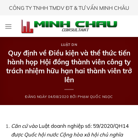
Skip
CÔNG TY TNHH TMDV ĐT & TƯ VẤN MINH CHÂU
to
content
LUẬT DN
Quy định về Điều kiện và thể thức tiến
hành họp Hội đồng thành viên công ty
trách nhiệm hữu hạn hai thành viên trở
lên
ĐĂNG NGÀY
04/08/2020
BỞI
PHẠM QUỐC NGỌC
Căn cứ vào
Luật doanh nghiệp số: 59/2020/QH14
được Quốc hội nước Cộng hòa xã hội chủ nghĩa