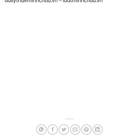
dailythueminhchau.vn – luatminhchau.vn