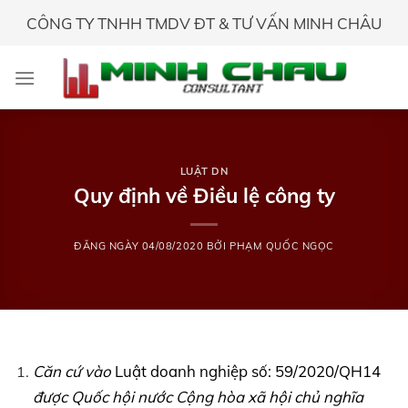
Skip
CÔNG TY TNHH TMDV ĐT & TƯ VẤN MINH CHÂU
to
content
LUẬT DN
Quy định về Điều lệ công ty
ĐĂNG NGÀY
04/08/2020
BỞI
PHẠM QUỐC NGỌC
Căn cứ vào
Luật doanh nghiệp số: 59/2020/QH14
được Quốc hội nước Cộng hòa xã hội chủ nghĩa