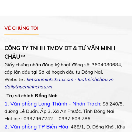
VỀ CHÚNG TÔI
CÔNG TY TNHH TMDV ĐT & TƯ VẤN MINH
CHÂU
™
Giấy chứng nhận đăng ký hoạt động số: 3604080684,
cấp lần đầu tại Sở kế hoạch đầu tư Đồng Nai.
Website :
ketoanminhchau.com
-
luatminhchau.vn
dailythueminhchau.vn
-
Trụ sở chính Đồng Nai:
1. Văn phòng Long Thành - Nhơn Trạch
:
Số 240/5,
đường Lê Duẩn, Ấp 3, Xã An Phước, Tỉnh Đồng Nai
Hotline : 0937967242 - 0937 603 786
2. Văn phòng TP Biên Hòa
:
468/1, Đ. Đồng Khởi, Khu