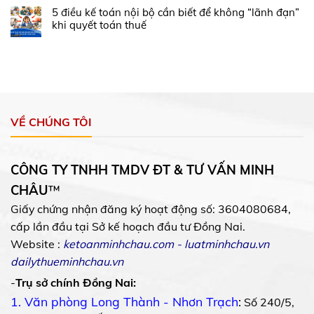
5 điều kế toán nội bộ cần biết để không “lãnh đạn”
khi quyết toán thuế
VỀ CHÚNG TÔI
CÔNG TY TNHH TMDV ĐT & TƯ VẤN MINH
CHÂU
™
Giấy chứng nhận đăng ký hoạt động số: 3604080684,
cấp lần đầu tại Sở kế hoạch đầu tư Đồng Nai.
Website :
ketoanminhchau.com
-
luatminhchau.vn
dailythueminhchau.vn
-
Trụ sở chính Đồng Nai:
1. Văn phòng Long Thành - Nhơn Trạch
:
Số 240/5,