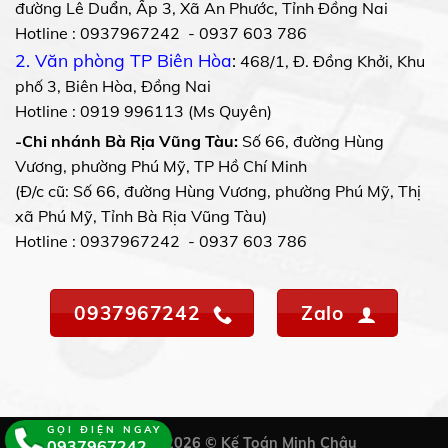
đường Lê Duẩn, Ấp 3, Xã An Phước, Tỉnh Đồng Nai
Hotline : 0937967242 - 0937 603 786
2. Văn phòng TP Biên Hòa
:
468/1, Đ. Đồng Khởi, Khu
phố 3, Biên Hòa, Đồng Nai
Hotline : 0919 996113 (Ms Quyên)
-Chi nhánh Bà Rịa Vũng Tàu:
Số 66, đường Hùng
Vương, phường Phú Mỹ, TP Hồ Chí Minh
(Đ/c cũ: Số 66, đường Hùng Vương, phường Phú Mỹ, Thị
xã Phú Mỹ, Tỉnh Bà Rịa Vũng Tàu)
Hotline : 0937967242 - 0937 603 786
0937967242
Zalo
GỌI ĐIỆN NGAY
Copyright 2026 © Kế Toán Minh Châu
0937967242