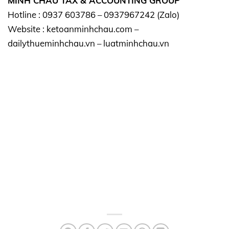
MINH CHAU TAX & ACCOUNTING GROUP
Hotline : 0937 603786 – 0937967242 (Zalo)
Website : ketoanminhchau.com –
dailythueminhchau.vn – luatminhchau.vn