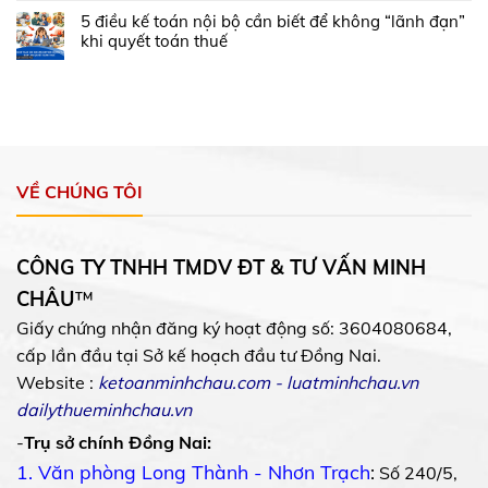
5 điều kế toán nội bộ cần biết để không “lãnh đạn”
khi quyết toán thuế
VỀ CHÚNG TÔI
CÔNG TY TNHH TMDV ĐT & TƯ VẤN MINH
CHÂU
™
Giấy chứng nhận đăng ký hoạt động số: 3604080684,
cấp lần đầu tại Sở kế hoạch đầu tư Đồng Nai.
Website :
ketoanminhchau.com
-
luatminhchau.vn
dailythueminhchau.vn
-
Trụ sở chính Đồng Nai:
1. Văn phòng Long Thành - Nhơn Trạch
:
Số 240/5,