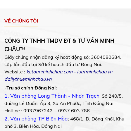
VỀ CHÚNG TÔI
CÔNG TY TNHH TMDV ĐT & TƯ VẤN MINH
CHÂU
™
Giấy chứng nhận đăng ký hoạt động số: 3604080684,
cấp lần đầu tại Sở kế hoạch đầu tư Đồng Nai.
Website :
ketoanminhchau.com
-
luatminhchau.vn
dailythueminhchau.vn
-
Trụ sở chính Đồng Nai:
1. Văn phòng Long Thành - Nhơn Trạch
:
Số 240/5,
đường Lê Duẩn, Ấp 3, Xã An Phước, Tỉnh Đồng Nai
Hotline : 0937967242 - 0937 603 786
2. Văn phòng TP Biên Hòa
:
468/1, Đ. Đồng Khởi, Khu
phố 3, Biên Hòa, Đồng Nai