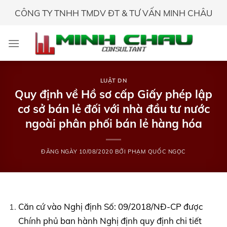
Skip
CÔNG TY TNHH TMDV ĐT & TƯ VẤN MINH CHÂU
to
content
LUẬT DN
Quy định về Hồ sơ cấp Giấy phép lập
cơ sở bán lẻ đối với nhà đầu tư nước
ngoài phân phối bán lẻ hàng hóa
ĐĂNG NGÀY
10/08/2020
BỞI
PHẠM QUỐC NGỌC
Căn cứ vào Nghị định Số: 09/2018/NĐ-CP được
Chính phủ ban hành Nghị định quy định chi tiết