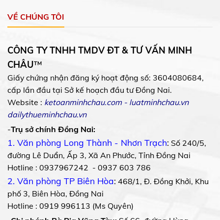
VỀ CHÚNG TÔI
CÔNG TY TNHH TMDV ĐT & TƯ VẤN MINH
CHÂU
™
Giấy chứng nhận đăng ký hoạt động số: 3604080684,
cấp lần đầu tại Sở kế hoạch đầu tư Đồng Nai.
Website :
ketoanminhchau.com
-
luatminhchau.vn
dailythueminhchau.vn
-
Trụ sở chính Đồng Nai:
1. Văn phòng Long Thành - Nhơn Trạch
:
Số 240/5,
đường Lê Duẩn, Ấp 3, Xã An Phước, Tỉnh Đồng Nai
Hotline : 0937967242 - 0937 603 786
2. Văn phòng TP Biên Hòa
:
468/1, Đ. Đồng Khởi, Khu
phố 3, Biên Hòa, Đồng Nai
Hotline : 0919 996113 (Ms Quyên)