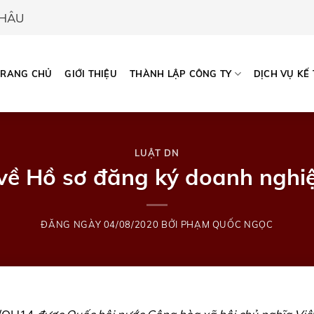
CHÂU
TRANG CHỦ
GIỚI THIỆU
THÀNH LẬP CÔNG TY
DỊCH VỤ KẾ
LUẬT DN
về Hồ sơ đăng ký doanh nghi
ĐĂNG NGÀY
04/08/2020
BỞI
PHẠM QUỐC NGỌC