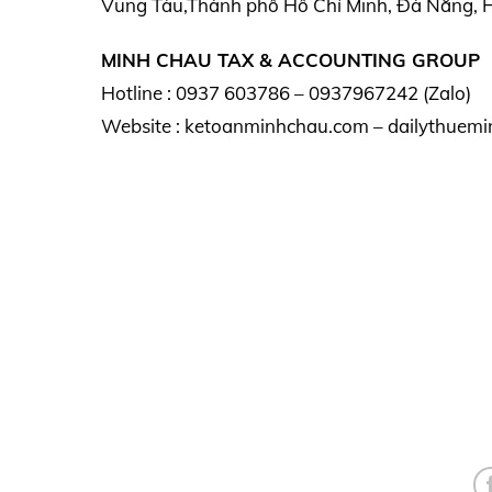
Vũng Tàu,Thành phố Hồ Chí Minh, Đà Nẵng, Hà
MINH CHAU TAX & ACCOUNTING GROUP
Hotline : 0937 603786 – 0937967242 (Zalo)
Website : ketoanminhchau.com – dailythuemi