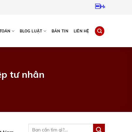
Hotline:
0937967
 TOÁN
BLOG LUẬT
BẢN TIN
LIÊN HỆ
ệp tư nhân