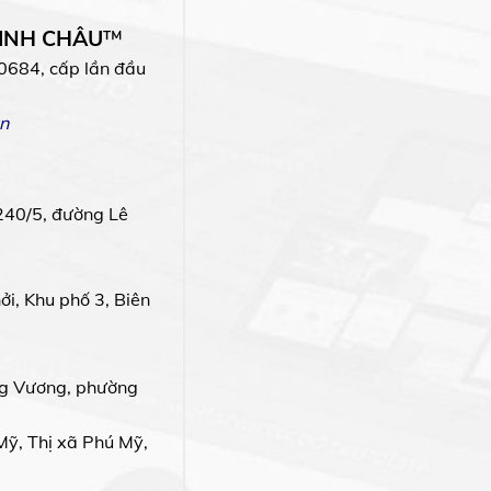
MINH CHÂU
™
0684, cấp lần đầu
n
240/5, đường Lê
i, Khu phố 3, Biên
g Vương, phường
Mỹ, Thị xã Phú Mỹ,