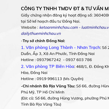
CÔNG TY TNHH TMDV ĐT & TƯ VẤN 
Giấy chứng nhận đăng ký hoạt động số: 360408
tại Sở kế hoạch đầu tư Đồng Nai.
Website :
ketoanminhchau.com
-
luatminhchau.v
dailythueminhchau.vn
-
Trụ sở chính Đồng Nai:
1. Văn phòng Long Thành - Nhơn Trạch
:
Số 
Duẩn, Ấp 3, Xã An Phước, Tỉnh Đồng Nai
Hotline : 0937967242 - 0937 603 786
2. Văn phòng TP Biên Hòa
:
468/1, Đ. Đồng Khở
Hòa, Đồng Nai
Hotline : 0919 996113 (Ms Quyên)
-Chi nhánh Bà Rịa Vũng Tàu:
Số 66, đường Hùn
Phú Mỹ, TP Hồ Chí Minh
(Đ/c cũ: Số 66, đường Hùng Vương, phường Phú 
Tỉnh Bà Rịa Vũng Tàu)