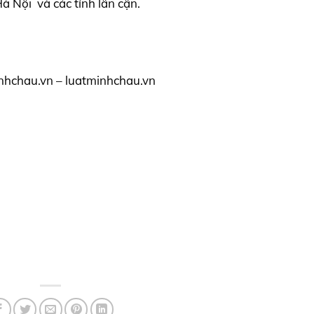
 Nội và các tỉnh lân cận.
nhchau.vn – luatminhchau.vn