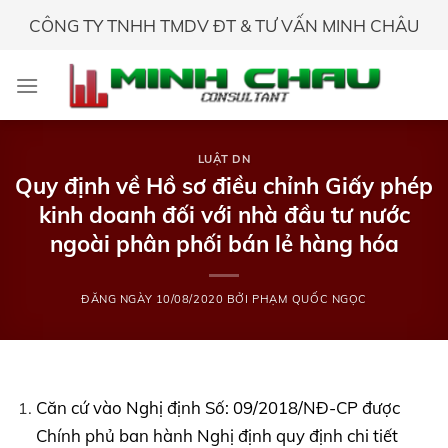
Skip
CÔNG TY TNHH TMDV ĐT & TƯ VẤN MINH CHÂU
to
content
LUẬT DN
Quy định về Hồ sơ điều chỉnh Giấy phép
kinh doanh đối với nhà đầu tư nước
ngoài phân phối bán lẻ hàng hóa
ĐĂNG NGÀY
10/08/2020
BỞI
PHẠM QUỐC NGỌC
Căn cứ vào Nghị định Số: 09/2018/NĐ-CP được
Chính phủ ban hành Nghị định quy định chi tiết