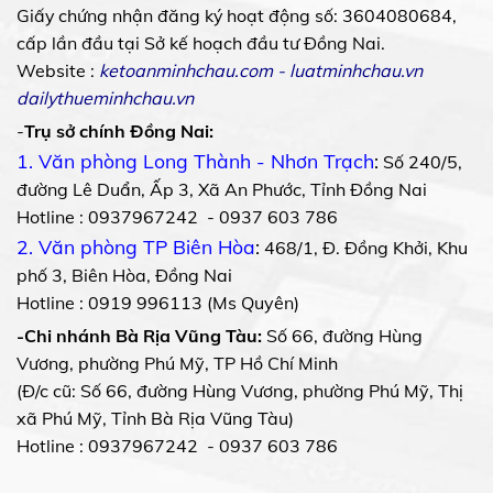
Giấy chứng nhận đăng ký hoạt động số: 3604080684,
cấp lần đầu tại Sở kế hoạch đầu tư Đồng Nai.
Website :
ketoanminhchau.com
-
luatminhchau.vn
dailythueminhchau.vn
-
Trụ sở chính Đồng Nai:
1. Văn phòng Long Thành - Nhơn Trạch
:
Số 240/5,
đường Lê Duẩn, Ấp 3, Xã An Phước, Tỉnh Đồng Nai
Hotline : 0937967242 - 0937 603 786
2. Văn phòng TP Biên Hòa
:
468/1, Đ. Đồng Khởi, Khu
phố 3, Biên Hòa, Đồng Nai
Hotline : 0919 996113 (Ms Quyên)
-Chi nhánh Bà Rịa Vũng Tàu:
Số 66, đường Hùng
Vương, phường Phú Mỹ, TP Hồ Chí Minh
(Đ/c cũ: Số 66, đường Hùng Vương, phường Phú Mỹ, Thị
xã Phú Mỹ, Tỉnh Bà Rịa Vũng Tàu)
Hotline : 0937967242 - 0937 603 786