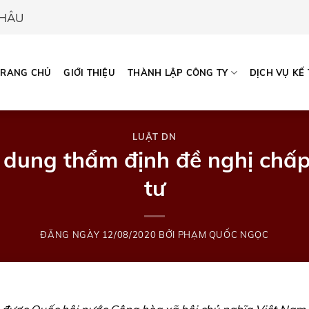
CHÂU
TRANG CHỦ
GIỚI THIỆU
THÀNH LẬP CÔNG TY
DỊCH VỤ KẾ
LUẬT DN
i dung thẩm định đề nghị chấ
tư
ĐĂNG NGÀY
12/08/2020
BỞI
PHẠM QUỐC NGỌC