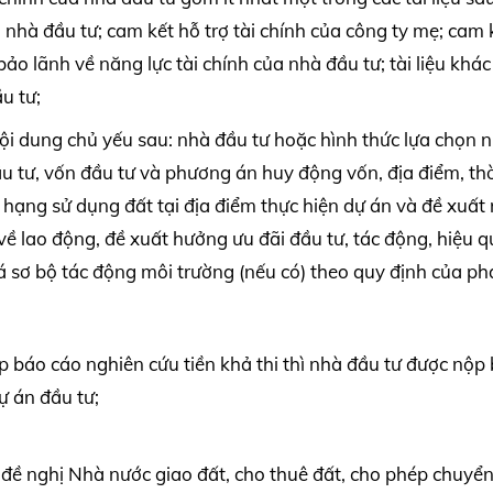
 nhà đầu tư; cam kết hỗ trợ tài chính của công ty mẹ; cam 
; bảo lãnh về năng lực tài chính của nhà đầu tư; tài liệu khá
u tư;
ội dung chủ yếu sau: nhà đầu tư hoặc hình thức lựa chọn 
ầu tư, vốn đầu tư và phương án huy động vốn, địa điểm, thờ
ện hạng sử dụng đất tại địa điểm thực hiện dự án và đề xuất
về lao động, đề xuất hưởng ưu đãi đầu tư, tác động, hiệu 
iá sơ bộ tác động môi trường (nếu có) theo quy định của ph
p báo cáo nghiên cứu tiền khả thi thì nhà đầu tư được nộp
ự án đầu tư;
 đề nghị Nhà nước giao đất, cho thuê đất, cho phép chuyể