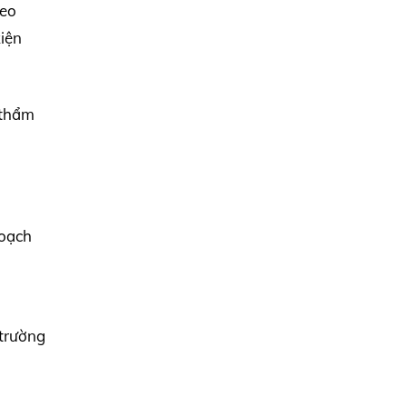
heo
kiện
 thẩm
hoạch
 trường