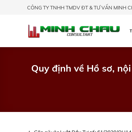
Skip
CÔNG TY TNHH TMDV ĐT & TƯ VẤN MINH 
to
content
Quy định về Hồ sơ, nộ