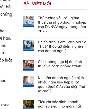
BÀI VIẾT MỚI
kết hỗ
c chứng
Thủ tướng yêu cầu giảm
thuế thu nhập doanh nghiệp
cho DNNVV ngay trong năm
nhà
2026
i hạn,
Chiến dịch “Làm Sạch Mã Số
 nhu
Thuế” tháo gỡ điểm nghẽn
cho doanh nghiệp
quả
áp luật
Các trường hợp bị ấn định
thuế và cách phòng tránh
Khi nào doanh nghiệp bị lỗ
 báo
nhiều năm liên tiếp bị cơ
quan thuế đưa vào diện “rủi
ro cao”?
Tiêu chí xác định doanh
n mục
nghiệp siêu nhỏ mới nhất