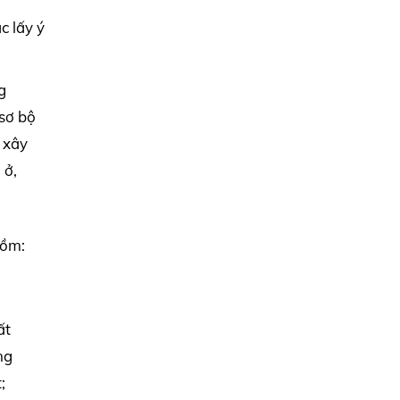
c lấy ý
g
 sơ bộ
 xây
 ở,
gồm:
ất
ng
;