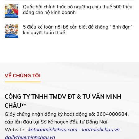
Quốc hội chính thức bỏ ngưỡng chịu thuế 500 triệu
đồng cho hộ kinh doanh
5 điều kế toán nội bộ cần biết để không “lãnh đạn”
khi quyết toán thuế
VỀ CHÚNG TÔI
CÔNG TY TNHH TMDV ĐT & TƯ VẤN MINH
CHÂU
™
Giấy chứng nhận đăng ký hoạt động số: 3604080684,
cấp lần đầu tại Sở kế hoạch đầu tư Đồng Nai.
Website :
ketoanminhchau.com
-
luatminhchau.vn
dailythueminhchau.vn