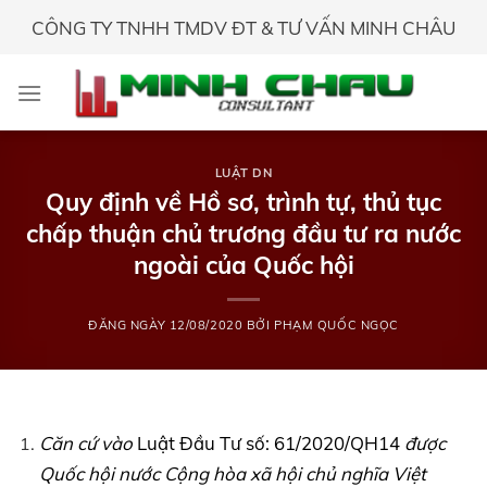
Skip
CÔNG TY TNHH TMDV ĐT & TƯ VẤN MINH CHÂU
to
content
LUẬT DN
Quy định về Hồ sơ, trình tự, thủ tục
chấp thuận chủ trương đầu tư ra nước
ngoài của Quốc hội
ĐĂNG NGÀY
12/08/2020
BỞI
PHẠM QUỐC NGỌC
Căn cứ vào
Luật Đầu Tư số: 61/2020/QH14
được
Quốc hội nước Cộng hòa xã hội chủ nghĩa Việt