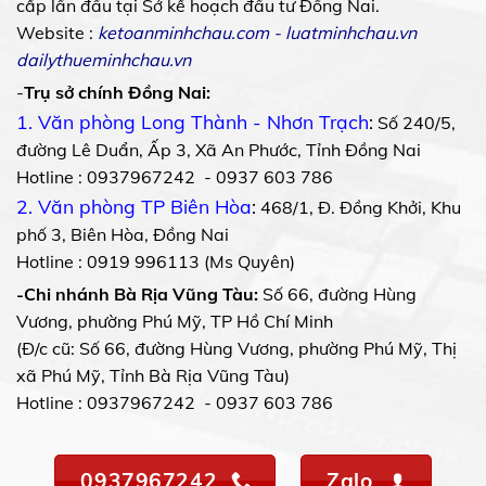
cấp lần đầu tại Sở kế hoạch đầu tư Đồng Nai.
Website :
ketoanminhchau.com
-
luatminhchau.vn
dailythueminhchau.vn
-
Trụ sở chính Đồng Nai:
1. Văn phòng Long Thành - Nhơn Trạch
:
Số 240/5,
đường Lê Duẩn, Ấp 3, Xã An Phước, Tỉnh Đồng Nai
Hotline : 0937967242 - 0937 603 786
2. Văn phòng TP Biên Hòa
:
468/1, Đ. Đồng Khởi, Khu
phố 3, Biên Hòa, Đồng Nai
Hotline : 0919 996113 (Ms Quyên)
-Chi nhánh Bà Rịa Vũng Tàu:
Số 66, đường Hùng
Vương, phường Phú Mỹ, TP Hồ Chí Minh
(Đ/c cũ: Số 66, đường Hùng Vương, phường Phú Mỹ, Thị
xã Phú Mỹ, Tỉnh Bà Rịa Vũng Tàu)
Hotline : 0937967242 - 0937 603 786
0937967242
Zalo