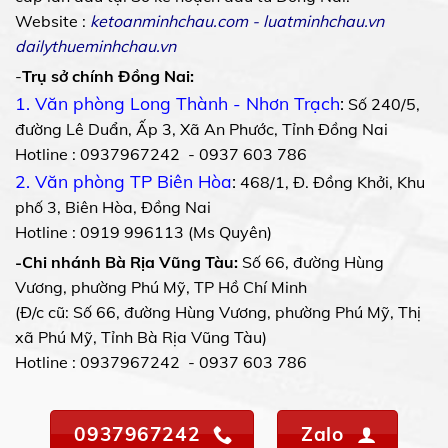
Website :
ketoanminhchau.com
-
luatminhchau.vn
dailythueminhchau.vn
-
Trụ sở chính Đồng Nai:
1. Văn phòng Long Thành - Nhơn Trạch
:
Số 240/5,
đường Lê Duẩn, Ấp 3, Xã An Phước, Tỉnh Đồng Nai
Hotline : 0937967242 - 0937 603 786
2. Văn phòng TP Biên Hòa
:
468/1, Đ. Đồng Khởi, Khu
phố 3, Biên Hòa, Đồng Nai
Hotline : 0919 996113 (Ms Quyên)
-Chi nhánh Bà Rịa Vũng Tàu:
Số 66, đường Hùng
Vương, phường Phú Mỹ, TP Hồ Chí Minh
(Đ/c cũ: Số 66, đường Hùng Vương, phường Phú Mỹ, Thị
xã Phú Mỹ, Tỉnh Bà Rịa Vũng Tàu)
Hotline : 0937967242 - 0937 603 786
0937967242
Zalo