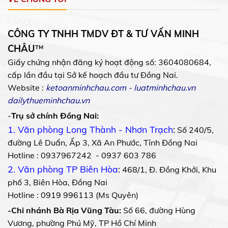
CÔNG TY TNHH TMDV ĐT & TƯ VẤN MINH
CHÂU
™
Giấy chứng nhận đăng ký hoạt động số: 3604080684,
cấp lần đầu tại Sở kế hoạch đầu tư Đồng Nai.
Website :
ketoanminhchau.com
-
luatminhchau.vn
dailythueminhchau.vn
-
Trụ sở chính Đồng Nai:
1. Văn phòng Long Thành - Nhơn Trạch
:
Số 240/5,
đường Lê Duẩn, Ấp 3, Xã An Phước, Tỉnh Đồng Nai
Hotline : 0937967242 - 0937 603 786
2. Văn phòng TP Biên Hòa
:
468/1, Đ. Đồng Khởi, Khu
phố 3, Biên Hòa, Đồng Nai
Hotline : 0919 996113 (Ms Quyên)
-Chi nhánh Bà Rịa Vũng Tàu:
Số 66, đường Hùng
Vương, phường Phú Mỹ, TP Hồ Chí Minh