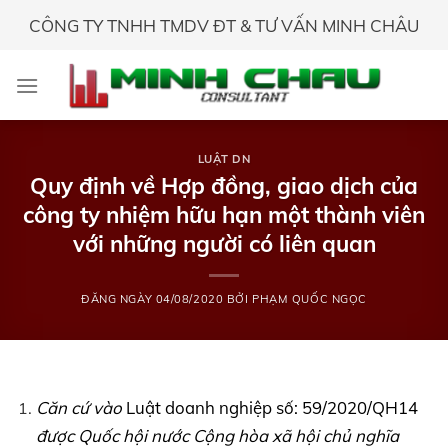
Skip
CÔNG TY TNHH TMDV ĐT & TƯ VẤN MINH CHÂU
to
content
LUẬT DN
Quy định về Hợp đồng, giao dịch của
công ty nhiệm hữu hạn một thành viên
với những người có liên quan
ĐĂNG NGÀY
04/08/2020
BỞI
PHẠM QUỐC NGỌC
Căn cứ vào
Luật doanh nghiệp số: 59/2020/QH14
được Quốc hội nước Cộng hòa xã hội chủ nghĩa