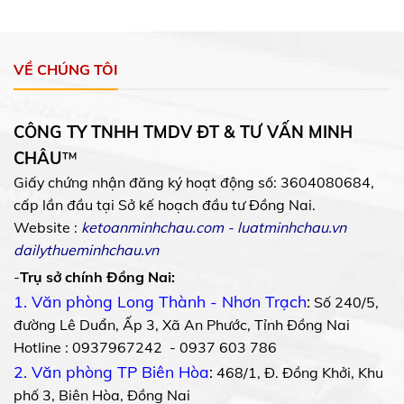
VỀ CHÚNG TÔI
CÔNG TY TNHH TMDV ĐT & TƯ VẤN MINH
CHÂU
™
Giấy chứng nhận đăng ký hoạt động số: 3604080684,
cấp lần đầu tại Sở kế hoạch đầu tư Đồng Nai.
Website :
ketoanminhchau.com
-
luatminhchau.vn
dailythueminhchau.vn
-
Trụ sở chính Đồng Nai:
1. Văn phòng Long Thành - Nhơn Trạch
:
Số 240/5,
đường Lê Duẩn, Ấp 3, Xã An Phước, Tỉnh Đồng Nai
Hotline : 0937967242 - 0937 603 786
2. Văn phòng TP Biên Hòa
:
468/1, Đ. Đồng Khởi, Khu
phố 3, Biên Hòa, Đồng Nai