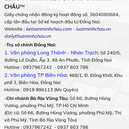
CHÂU
™
Giấy chứng nhận đăng ký hoạt động số: 3604080684,
cấp lần đầu tại Sở kế hoạch đầu tư Đồng Nai.
Website :
ketoanminhchau.com
-
luatminhchau.vn
dailythueminhchau.vn
-
Trụ sở chính Đồng Nai:
1. Văn phòng Long Thành - Nhơn Trạch
:
Số 240/5,
đường Lê Duẩn, Ấp 3, Xã An Phước, Tỉnh Đồng Nai
Hotline : 0937967242 - 0937 603 786
2. Văn phòng TP Biên Hòa
:
468/1, Đ. Đồng Khởi, Khu
phố 3, Biên Hòa, Đồng Nai
Hotline : 0919 996113 (Ms Quyên)
-Chi nhánh Bà Rịa Vũng Tàu:
Số 66, đường Hùng
Vương, phường Phú Mỹ, TP Hồ Chí Minh
(Đ/c cũ: Số 66, đường Hùng Vương, phường Phú Mỹ, Thị
xã Phú Mỹ, Tỉnh Bà Rịa Vũng Tàu)
Hotline : 0937967242 - 0937 603 786