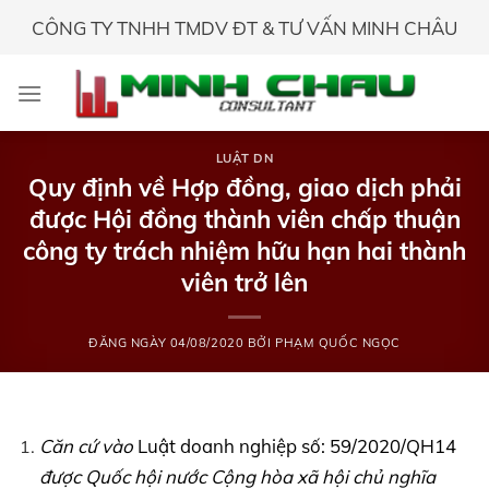
Skip
CÔNG TY TNHH TMDV ĐT & TƯ VẤN MINH CHÂU
to
content
LUẬT DN
Quy định về Hợp đồng, giao dịch phải
được Hội đồng thành viên chấp thuận
công ty trách nhiệm hữu hạn hai thành
viên trở lên
ĐĂNG NGÀY
04/08/2020
BỞI
PHẠM QUỐC NGỌC
Căn cứ vào
Luật doanh nghiệp số: 59/2020/QH14
được Quốc hội nước Cộng hòa xã hội chủ nghĩa