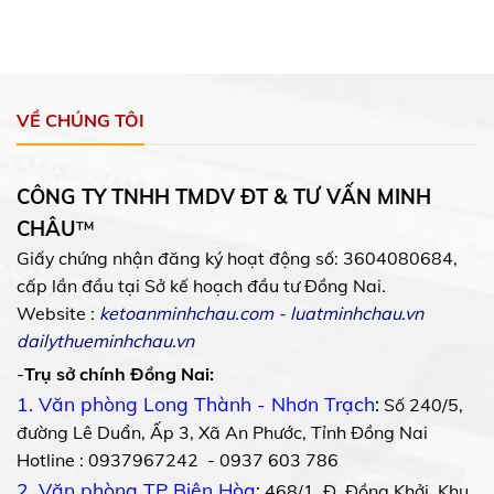
VỀ CHÚNG TÔI
CÔNG TY TNHH TMDV ĐT & TƯ VẤN MINH
CHÂU
™
Giấy chứng nhận đăng ký hoạt động số: 3604080684,
cấp lần đầu tại Sở kế hoạch đầu tư Đồng Nai.
Website :
ketoanminhchau.com
-
luatminhchau.vn
dailythueminhchau.vn
-
Trụ sở chính Đồng Nai:
1. Văn phòng Long Thành - Nhơn Trạch
:
Số 240/5,
đường Lê Duẩn, Ấp 3, Xã An Phước, Tỉnh Đồng Nai
Hotline : 0937967242 - 0937 603 786
2. Văn phòng TP Biên Hòa
:
468/1, Đ. Đồng Khởi, Khu