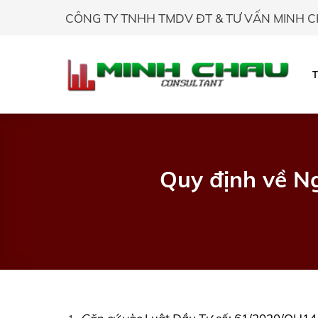
Skip
CÔNG TY TNHH TMDV ĐT & TƯ VẤN MINH 
to
content
Quy định về Ng