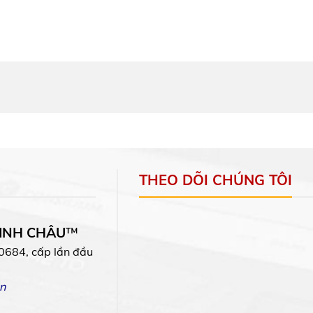
THEO DÕI CHÚNG TÔI
MINH CHÂU
™
0684, cấp lần đầu
n