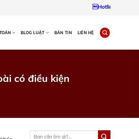
Hotline:
0937967242
 TOÁN
BLOG LUẬT
BẢN TIN
LIÊN HỆ
ài có điều kiện