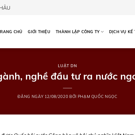
CHÂU
TRANG CHỦ
GIỚI THIỆU
THÀNH LẬP CÔNG TY
DỊCH VỤ KẾ
LUẬT DN
ành, nghề đầu tư ra nước ngo
ĐĂNG NGÀY
12/08/2020
BỞI
PHẠM QUỐC NGỌC