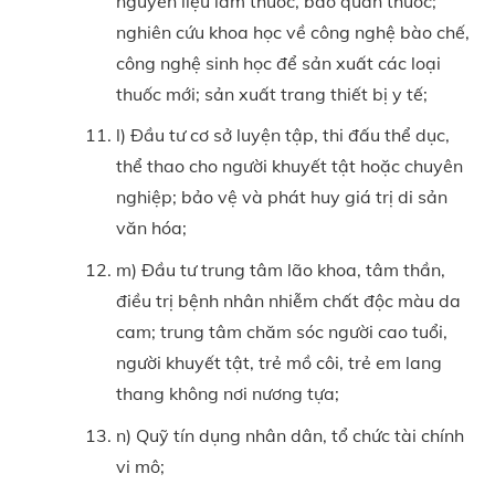
nguyên liệu làm thuốc, bảo quản thuốc;
nghiên cứu khoa học về công nghệ bào chế,
công nghệ sinh học để sản xuất các loại
thuốc mới; sản xuất trang thiết bị y tế;
l) Đầu tư cơ sở luyện tập, thi đấu thể dục,
thể thao cho người khuyết tật hoặc chuyên
nghiệp; bảo vệ và phát huy giá trị di sản
văn hóa;
m) Đầu tư trung tâm lão khoa, tâm thần,
điều trị bệnh nhân nhiễm chất độc màu da
cam; trung tâm chăm sóc người cao tuổi,
người khuyết tật, trẻ mồ côi, trẻ em lang
thang không nơi nương tựa;
n) Quỹ tín dụng nhân dân, tổ chức tài chính
vi mô;