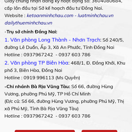
Giấy chứng nhận đăng ký hoạt động số: 3604080684,
cấp lần đầu tại Sở kế hoạch đầu tư Đồng Nai.
Website :
ketoanminhchau.com
-
luatminhchau.vn
dailythueminhchau.vn
-
Trụ sở chính Đồng Nai:
1. Văn phòng Long Thành - Nhơn Trạch
:
Số 240/5,
đường Lê Duẩn, Ấp 3, Xã An Phước, Tỉnh Đồng Nai
Hotline : 0937967242 - 0937 603 786
2. Văn phòng TP Biên Hòa
:
468/1, Đ. Đồng Khởi, Khu
phố 3, Biên Hòa, Đồng Nai
Hotline : 0919 996113 (Ms Quyên)
-Chi nhánh Bà Rịa Vũng Tàu:
Số 66, đường Hùng
Vương, phường Phú Mỹ, TP Hồ Chí Minh
(Đ/c cũ: Số 66, đường Hùng Vương, phường Phú Mỹ, Thị
xã Phú Mỹ, Tỉnh Bà Rịa Vũng Tàu)
Hotline : 0937967242 - 0937 603 786