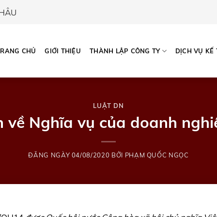
CHÂU
TRANG CHỦ
GIỚI THIỆU
THÀNH LẬP CÔNG TY
DỊCH VỤ KẾ
LUẬT DN
 về Nghĩa vụ của doanh nghiệ
ĐĂNG NGÀY
04/08/2020
BỞI
PHẠM QUỐC NGỌC