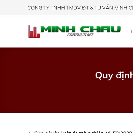
Skip
CÔNG TY TNHH TMDV ĐT & TƯ VẤN MINH 
to
content
Quy định