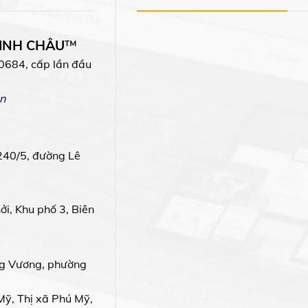
MINH CHÂU
™
0684, cấp lần đầu
n
240/5, đường Lê
i, Khu phố 3, Biên
g Vương, phường
Mỹ, Thị xã Phú Mỹ,