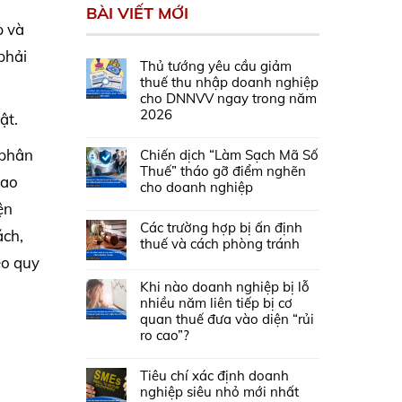
BÀI VIẾT MỚI
p và
phải
Thủ tướng yêu cầu giảm
thuế thu nhập doanh nghiệp
cho DNNVV ngay trong năm
2026
ật.
 phân
Chiến dịch “Làm Sạch Mã Số
Thuế” tháo gỡ điểm nghẽn
lao
cho doanh nghiệp
ện
Các trường hợp bị ấn định
ách,
thuế và cách phòng tránh
eo quy
Khi nào doanh nghiệp bị lỗ
nhiều năm liên tiếp bị cơ
quan thuế đưa vào diện “rủi
ro cao”?
Tiêu chí xác định doanh
nghiệp siêu nhỏ mới nhất