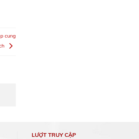
ệp cung
ích
LƯỢT TRUY CẬP