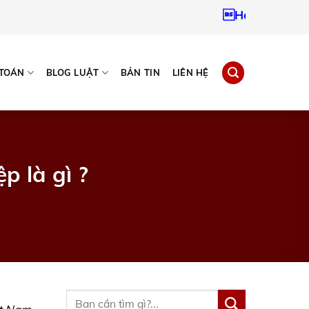
Hotline:
09379672
 TOÁN
BLOG LUẬT
BẢN TIN
LIÊN HỆ
p là gì ?