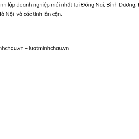
ành lập doanh nghiệp mới nhất tại Đồng Nai, Bình Dương, 
 Nội và các tỉnh lân cận.
nhchau.vn – luatminhchau.vn