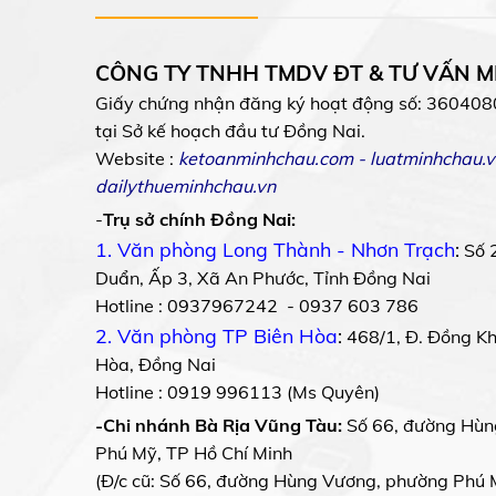
CÔNG TY TNHH TMDV ĐT & TƯ VẤN 
Giấy chứng nhận đăng ký hoạt động số: 360408
tại Sở kế hoạch đầu tư Đồng Nai.
Website :
ketoanminhchau.com
-
luatminhchau.v
dailythueminhchau.vn
-
Trụ sở chính Đồng Nai:
1. Văn phòng Long Thành - Nhơn Trạch
:
Số 
Duẩn, Ấp 3, Xã An Phước, Tỉnh Đồng Nai
Hotline : 0937967242 - 0937 603 786
2. Văn phòng TP Biên Hòa
:
468/1, Đ. Đồng Khở
Hòa, Đồng Nai
Hotline : 0919 996113 (Ms Quyên)
-Chi nhánh Bà Rịa Vũng Tàu:
Số 66, đường Hùn
Phú Mỹ, TP Hồ Chí Minh
(Đ/c cũ: Số 66, đường Hùng Vương, phường Phú 