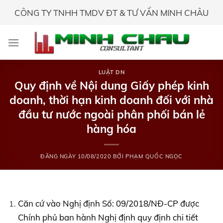
Skip
CÔNG TY TNHH TMDV ĐT & TƯ VẤN MINH CHÂU
to
content
LUẬT DN
Quy định về Nội dung Giấy phép kinh
doanh, thời hạn kinh doanh đối với nhà
đầu tư nước ngoài phân phối bán lẻ
hàng hóa
ĐĂNG NGÀY
10/08/2020
BỞI
PHẠM QUỐC NGỌC
Căn cứ vào Nghị định Số: 09/2018/NĐ-CP được
Chính phủ ban hành Nghị định quy định chi tiết