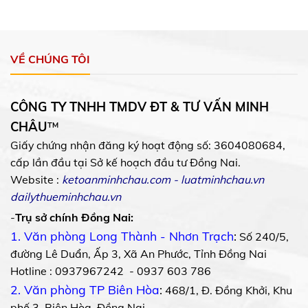
VỀ CHÚNG TÔI
CÔNG TY TNHH TMDV ĐT & TƯ VẤN MINH
CHÂU
™
Giấy chứng nhận đăng ký hoạt động số: 3604080684,
cấp lần đầu tại Sở kế hoạch đầu tư Đồng Nai.
Website :
ketoanminhchau.com
-
luatminhchau.vn
dailythueminhchau.vn
-
Trụ sở chính Đồng Nai:
1. Văn phòng Long Thành - Nhơn Trạch
:
Số 240/5,
đường Lê Duẩn, Ấp 3, Xã An Phước, Tỉnh Đồng Nai
Hotline : 0937967242 - 0937 603 786
2. Văn phòng TP Biên Hòa
:
468/1, Đ. Đồng Khởi, Khu
phố 3, Biên Hòa, Đồng Nai