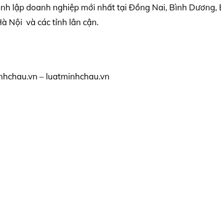
ành lập doanh nghiệp mới nhất tại Đồng Nai, Bình Dương, 
 Nội và các tỉnh lân cận.
nhchau.vn – luatminhchau.vn