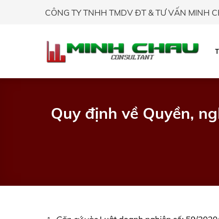
Skip
CÔNG TY TNHH TMDV ĐT & TƯ VẤN MINH 
to
content
Quy định về Quyền, ngh