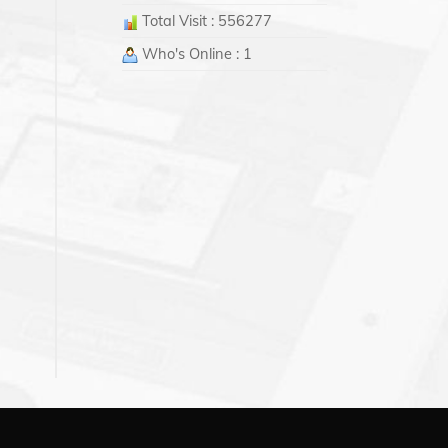
Total Visit : 556277
Who's Online : 1