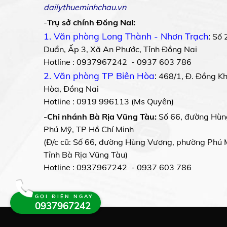
dailythueminhchau.vn
-
Trụ sở chính Đồng Nai:
1. Văn phòng Long Thành - Nhơn Trạch
:
Số 
Duẩn, Ấp 3, Xã An Phước, Tỉnh Đồng Nai
Hotline : 0937967242 - 0937 603 786
2. Văn phòng TP Biên Hòa
:
468/1, Đ. Đồng Khở
Hòa, Đồng Nai
Hotline : 0919 996113 (Ms Quyên)
-Chi nhánh Bà Rịa Vũng Tàu:
Số 66, đường Hùn
Phú Mỹ, TP Hồ Chí Minh
(Đ/c cũ: Số 66, đường Hùng Vương, phường Phú 
Tỉnh Bà Rịa Vũng Tàu)
Hotline : 0937967242 - 0937 603 786
GỌI ĐIỆN NGAY
0937967242