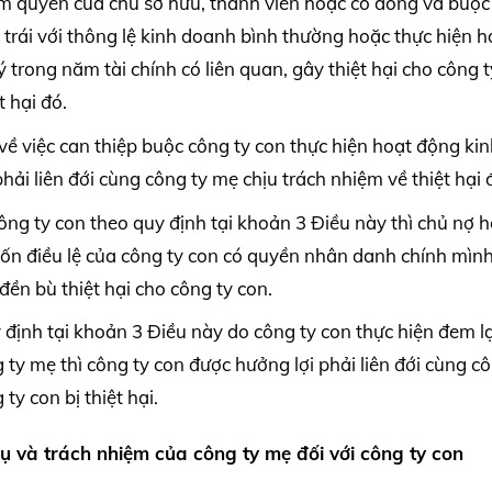
m quyền của chủ sở hữu, thành viên hoặc cổ đông và buộc
 trái với thông lệ kinh doanh bình thường hoặc thực hiện h
trong năm tài chính có liên quan, gây thiệt hại cho công 
t hại đó.
về việc can thiệp buộc công ty con thực hiện hoạt động ki
ải liên đới cùng công ty mẹ chịu trách nhiệm về thiệt hại 
ng ty con theo quy định tại khoản 3 Điều này thì chủ nợ 
vốn điều lệ của công ty con có quyền nhân danh chính mìn
ền bù thiệt hại cho công ty con.
ịnh tại khoản 3 Điều này do công ty con thực hiện đem lại
ty mẹ thì công ty con được hưởng lợi phải liên đới cùng cô
y con bị thiệt hại.
ụ và trách nhiệm của công ty mẹ đối với công ty con