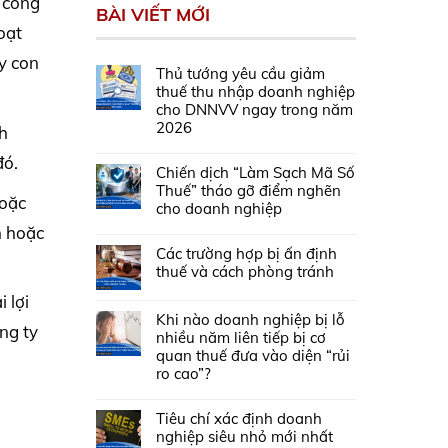
 công
BÀI VIẾT MỚI
oạt
ty con
Thủ tướng yêu cầu giảm
thuế thu nhập doanh nghiệp
cho DNNVV ngay trong năm
2026
nh
đó.
Chiến dịch “Làm Sạch Mã Số
Thuế” tháo gỡ điểm nghẽn
hoặc
cho doanh nghiệp
h hoặc
Các trường hợp bị ấn định
thuế và cách phòng tránh
 lợi
Khi nào doanh nghiệp bị lỗ
ng ty
nhiều năm liên tiếp bị cơ
quan thuế đưa vào diện “rủi
ro cao”?
Tiêu chí xác định doanh
nghiệp siêu nhỏ mới nhất