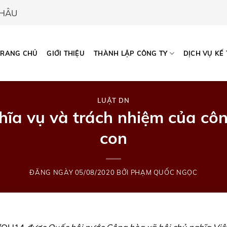
CHÂU
TRANG CHỦ
GIỚI THIỆU
THÀNH LẬP CÔNG TY
DỊCH VỤ KẾ
LUẬT DN
ĩa vụ và trách nhiệm của côn
con
ĐĂNG NGÀY
05/08/2020
BỞI
PHẠM QUỐC NGỌC