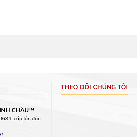
THEO DÕI CHÚNG TÔI
MINH CHÂU
™
0684, cấp lần đầu
n