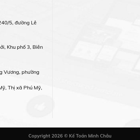
240/5, đường Lê
i, Khu phố 3, Biên
g Vương, phường
Mỹ, Thị xã Phú Mỹ,
Copyright 2026 © Kế Toán Minh Châu