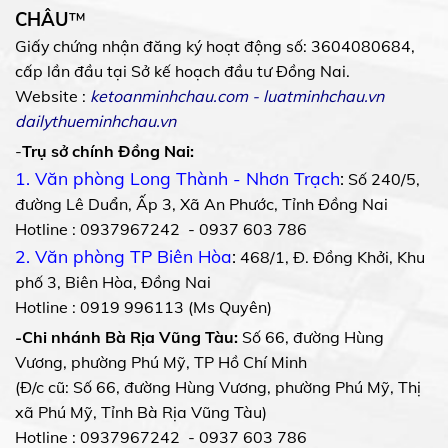
CHÂU
™
Giấy chứng nhận đăng ký hoạt động số: 3604080684,
cấp lần đầu tại Sở kế hoạch đầu tư Đồng Nai.
Website :
ketoanminhchau.com
-
luatminhchau.vn
dailythueminhchau.vn
-
Trụ sở chính Đồng Nai:
1. Văn phòng Long Thành - Nhơn Trạch
:
Số 240/5,
đường Lê Duẩn, Ấp 3, Xã An Phước, Tỉnh Đồng Nai
Hotline : 0937967242 - 0937 603 786
2. Văn phòng TP Biên Hòa
:
468/1, Đ. Đồng Khởi, Khu
phố 3, Biên Hòa, Đồng Nai
Hotline : 0919 996113 (Ms Quyên)
-Chi nhánh Bà Rịa Vũng Tàu:
Số 66, đường Hùng
Vương, phường Phú Mỹ, TP Hồ Chí Minh
(Đ/c cũ: Số 66, đường Hùng Vương, phường Phú Mỹ, Thị
xã Phú Mỹ, Tỉnh Bà Rịa Vũng Tàu)
Hotline : 0937967242 - 0937 603 786