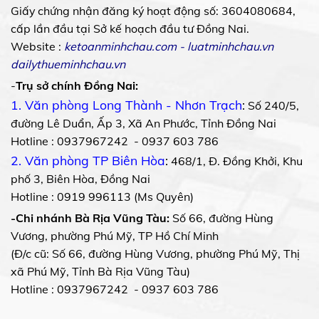
Giấy chứng nhận đăng ký hoạt động số: 3604080684,
cấp lần đầu tại Sở kế hoạch đầu tư Đồng Nai.
Website :
ketoanminhchau.com
-
luatminhchau.vn
dailythueminhchau.vn
-
Trụ sở chính Đồng Nai:
1. Văn phòng Long Thành - Nhơn Trạch
:
Số 240/5,
đường Lê Duẩn, Ấp 3, Xã An Phước, Tỉnh Đồng Nai
Hotline : 0937967242 - 0937 603 786
2. Văn phòng TP Biên Hòa
:
468/1, Đ. Đồng Khởi, Khu
phố 3, Biên Hòa, Đồng Nai
Hotline : 0919 996113 (Ms Quyên)
-Chi nhánh Bà Rịa Vũng Tàu:
Số 66, đường Hùng
Vương, phường Phú Mỹ, TP Hồ Chí Minh
(Đ/c cũ: Số 66, đường Hùng Vương, phường Phú Mỹ, Thị
xã Phú Mỹ, Tỉnh Bà Rịa Vũng Tàu)
Hotline : 0937967242 - 0937 603 786