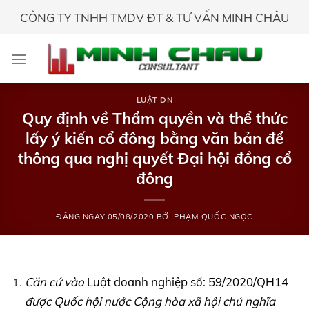
Skip
CÔNG TY TNHH TMDV ĐT & TƯ VẤN MINH CHÂU
to
content
LUẬT DN
Quy định về Thẩm quyền và thể thức
lấy ý kiến cổ đông bằng văn bản để
thông qua nghị quyết Đại hội đồng cổ
đông
ĐĂNG NGÀY
05/08/2020
BỞI
PHẠM QUỐC NGỌC
Căn cứ vào
Luật doanh nghiệp số: 59/2020/QH14
được Quốc hội nước Cộng hòa xã hội chủ nghĩa