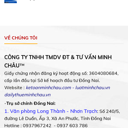
VỀ CHÚNG TÔI
CÔNG TY TNHH TMDV ĐT & TƯ VẤN MINH
CHÂU
™
Giấy chứng nhận đăng ký hoạt động số: 3604080684,
cấp lần đầu tại Sở kế hoạch đầu tư Đồng Nai.
Website :
ketoanminhchau.com
-
luatminhchau.vn
dailythueminhchau.vn
-
Trụ sở chính Đồng Nai:
1. Văn phòng Long Thành - Nhơn Trạch
:
Số 240/5,
đường Lê Duẩn, Ấp 3, Xã An Phước, Tỉnh Đồng Nai
Hotline : 0937967242 - 0937 603 786