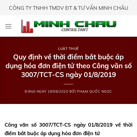
Skip
CÔNG TY TNHH TMDV ĐT & TƯ VẤN MINH CHÂU
to
content
LUẬT THUẾ
Quy định về thời điểm bắt buộc áp
dụng hóa đơn điện tử theo Công văn số
3007/TCT-CS ngày 01/8/2019
ĐĂNG NGÀY
19/06/2020
BỞI
PHẠM QUỐC NGỌC
Công văn số 3007/TCT-CS ngày 01/8/2019 về thời
điểm bắt buộc áp dụng hóa đơn điện tử