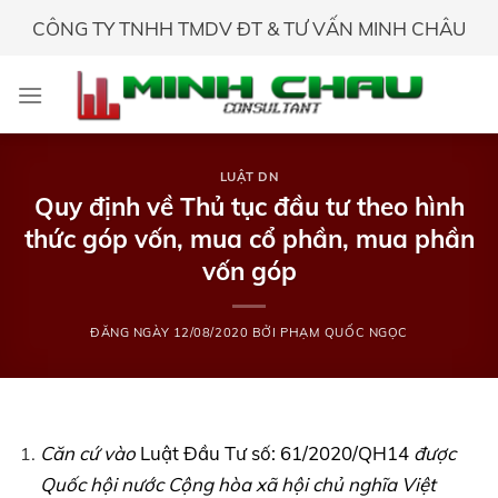
Skip
CÔNG TY TNHH TMDV ĐT & TƯ VẤN MINH CHÂU
to
content
LUẬT DN
Quy định về Thủ tục đầu tư theo hình
thức góp vốn, mua cổ phần, mua phần
vốn góp
ĐĂNG NGÀY
12/08/2020
BỞI
PHẠM QUỐC NGỌC
Căn cứ vào
Luật Đầu Tư số: 61/2020/QH14
được
Quốc hội nước Cộng hòa xã hội chủ nghĩa Việt