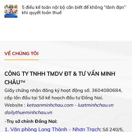
5 điều kế toán nội bộ cần biết để không “lãnh đạn”
khi quyết toán thuế
VỀ CHÚNG TÔI
CÔNG TY TNHH TMDV ĐT & TƯ VẤN MINH
CHÂU
™
Giấy chứng nhận đăng ký hoạt động số: 3604080684,
cấp lần đầu tại Sở kế hoạch đầu tư Đồng Nai.
Website :
ketoanminhchau.com
-
luatminhchau.vn
dailythueminhchau.vn
-
Trụ sở chính Đồng Nai:
1. Văn phòng Long Thành - Nhơn Trạch
:
Số 240/5,