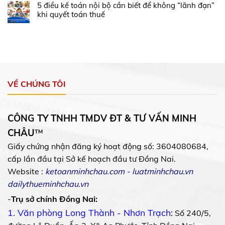
5 điều kế toán nội bộ cần biết để không “lãnh đạn”
khi quyết toán thuế
VỀ CHÚNG TÔI
CÔNG TY TNHH TMDV ĐT & TƯ VẤN MINH
CHÂU
™
Giấy chứng nhận đăng ký hoạt động số: 3604080684,
cấp lần đầu tại Sở kế hoạch đầu tư Đồng Nai.
Website :
ketoanminhchau.com
-
luatminhchau.vn
dailythueminhchau.vn
-
Trụ sở chính Đồng Nai:
1. Văn phòng Long Thành - Nhơn Trạch
:
Số 240/5,