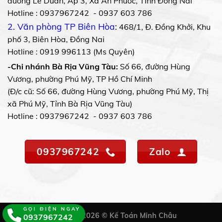
đường Lê Duẩn, Ấp 3, Xã An Phước, Tỉnh Đồng Nai
Hotline : 0937967242 - 0937 603 786
2. Văn phòng TP Biên Hòa
:
468/1, Đ. Đồng Khởi, Khu
phố 3, Biên Hòa, Đồng Nai
Hotline : 0919 996113 (Ms Quyên)
-Chi nhánh Bà Rịa Vũng Tàu:
Số 66, đường Hùng
Vương, phường Phú Mỹ, TP Hồ Chí Minh
(Đ/c cũ: Số 66, đường Hùng Vương, phường Phú Mỹ, Thị
xã Phú Mỹ, Tỉnh Bà Rịa Vũng Tàu)
Hotline : 0937967242 - 0937 603 786
0937967242
Zalo
GỌI ĐIỆN NGAY
Copyright 2026 © Kế Toán Minh Châu
0937967242