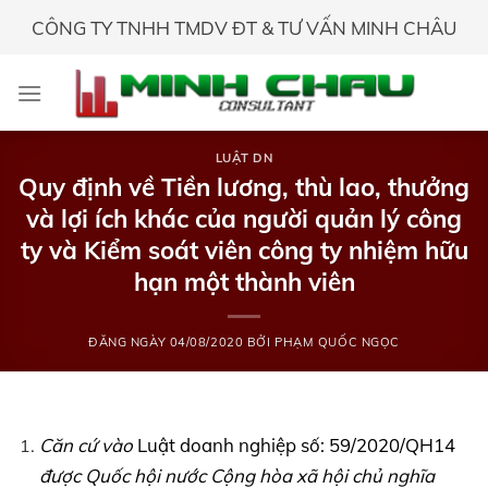
Skip
CÔNG TY TNHH TMDV ĐT & TƯ VẤN MINH CHÂU
to
content
LUẬT DN
Quy định về Tiền lương, thù lao, thưởng
và lợi ích khác của người quản lý công
ty và Kiểm soát viên công ty nhiệm hữu
hạn một thành viên
ĐĂNG NGÀY
04/08/2020
BỞI
PHẠM QUỐC NGỌC
Căn cứ vào
Luật doanh nghiệp số: 59/2020/QH14
được Quốc hội nước Cộng hòa xã hội chủ nghĩa