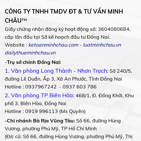
CÔNG TY TNHH TMDV ĐT & TƯ VẤN MINH
CHÂU
™
Giấy chứng nhận đăng ký hoạt động số: 3604080684,
cấp lần đầu tại Sở kế hoạch đầu tư Đồng Nai.
Website :
ketoanminhchau.com
-
luatminhchau.vn
dailythueminhchau.vn
-
Trụ sở chính Đồng Nai:
1. Văn phòng Long Thành - Nhơn Trạch
:
Số 240/5,
đường Lê Duẩn, Ấp 3, Xã An Phước, Tỉnh Đồng Nai
Hotline : 0937967242 - 0937 603 786
2. Văn phòng TP Biên Hòa
:
468/1, Đ. Đồng Khởi, Khu
phố 3, Biên Hòa, Đồng Nai
Hotline : 0919 996113 (Ms Quyên)
-Chi nhánh Bà Rịa Vũng Tàu:
Số 66, đường Hùng
Vương, phường Phú Mỹ, TP Hồ Chí Minh
(Đ/c cũ: Số 66, đường Hùng Vương, phường Phú Mỹ, Thị