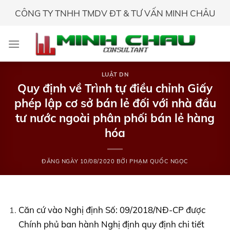
Skip
CÔNG TY TNHH TMDV ĐT & TƯ VẤN MINH CHÂU
to
content
LUẬT DN
Quy định về Trình tự điều chỉnh Giấy
phép lập cơ sở bán lẻ đối với nhà đầu
tư nước ngoài phân phối bán lẻ hàng
hóa
ĐĂNG NGÀY
10/08/2020
BỞI
PHẠM QUỐC NGỌC
Căn cứ vào Nghị định Số: 09/2018/NĐ-CP được
Chính phủ ban hành Nghị định quy định chi tiết