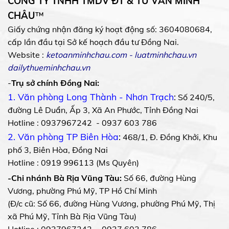
CÔNG TY TNHH TMDV ĐT & TƯ VẤN MINH
CHÂU
™
Giấy chứng nhận đăng ký hoạt động số: 3604080684,
cấp lần đầu tại Sở kế hoạch đầu tư Đồng Nai.
Website :
ketoanminhchau.com
-
luatminhchau.vn
dailythueminhchau.vn
-
Trụ sở chính Đồng Nai:
1. Văn phòng Long Thành - Nhơn Trạch
:
Số 240/5,
đường Lê Duẩn, Ấp 3, Xã An Phước, Tỉnh Đồng Nai
Hotline : 0937967242 - 0937 603 786
2. Văn phòng TP Biên Hòa
:
468/1, Đ. Đồng Khởi, Khu
phố 3, Biên Hòa, Đồng Nai
Hotline : 0919 996113 (Ms Quyên)
-Chi nhánh Bà Rịa Vũng Tàu:
Số 66, đường Hùng
Vương, phường Phú Mỹ, TP Hồ Chí Minh
(Đ/c cũ: Số 66, đường Hùng Vương, phường Phú Mỹ, Thị
xã Phú Mỹ, Tỉnh Bà Rịa Vũng Tàu)
Hotline : 0937967242 - 0937 603 786