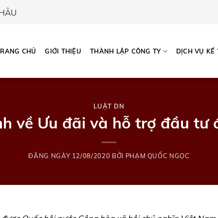
CHÂU
TRANG CHỦ
GIỚI THIỆU
THÀNH LẬP CÔNG TY
DỊCH VỤ KẾ
LUẬT DN
h về Ưu đãi và hỗ trợ đầu tư 
ĐĂNG NGÀY
12/08/2020
BỞI
PHẠM QUỐC NGỌC