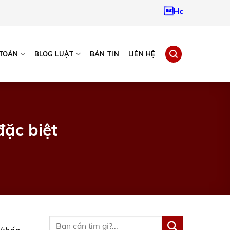
Hotline:
093796724
 TOÁN
BLOG LUẬT
BẢN TIN
LIÊN HỆ
đặc biệt