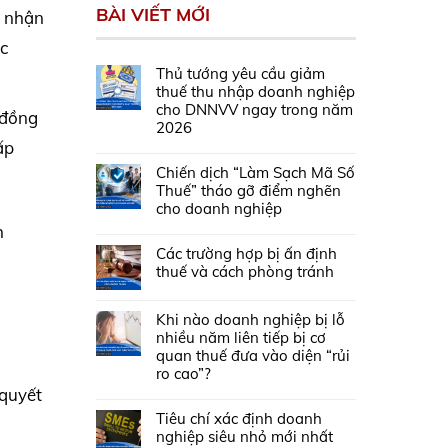
BÀI VIẾT MỚI
g nhận
ợc
Thủ tướng yêu cầu giảm
thuế thu nhập doanh nghiệp
cho DNNVV ngay trong năm
 đồng
2026
ấp
Chiến dịch “Làm Sạch Mã Số
Thuế” tháo gỡ điểm nghẽn
cho doanh nghiệp
h
Các trường hợp bị ấn định
thuế và cách phòng tránh
Khi nào doanh nghiệp bị lỗ
nhiều năm liên tiếp bị cơ
quan thuế đưa vào diện “rủi
ro cao”?
 quyết
Tiêu chí xác định doanh
nghiệp siêu nhỏ mới nhất