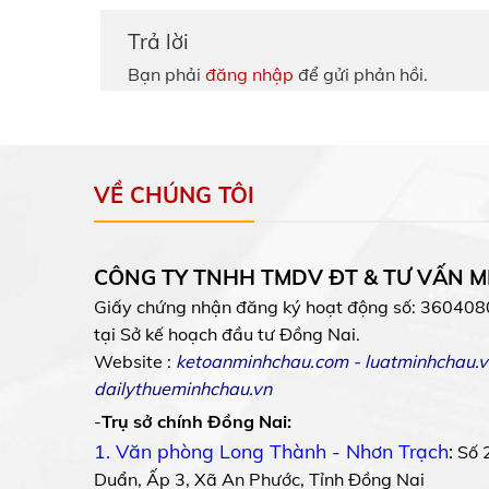
Trả lời
Bạn phải
đăng nhập
để gửi phản hồi.
VỀ CHÚNG TÔI
CÔNG TY TNHH TMDV ĐT & TƯ VẤN 
Giấy chứng nhận đăng ký hoạt động số: 360408
tại Sở kế hoạch đầu tư Đồng Nai.
Website :
ketoanminhchau.com
-
luatminhchau.v
dailythueminhchau.vn
-
Trụ sở chính Đồng Nai:
1. Văn phòng Long Thành - Nhơn Trạch
:
Số 
Duẩn, Ấp 3, Xã An Phước, Tỉnh Đồng Nai