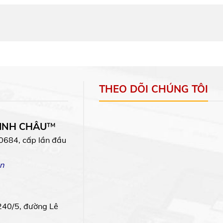
THEO DÕI CHÚNG TÔI
MINH CHÂU
™
0684, cấp lần đầu
n
240/5, đường Lê