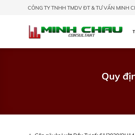
Skip
CÔNG TY TNHH TMDV ĐT & TƯ VẤN MINH 
to
content
Quy địn