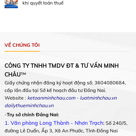
khi quyết toán thuế
VỀ CHÚNG TÔI
CÔNG TY TNHH TMDV ĐT & TƯ VẤN MINH
CHÂU
™
Giấy chứng nhận đăng ký hoạt động số: 3604080684,
cấp lần đầu tại Sở kế hoạch đầu tư Đồng Nai.
Website :
ketoanminhchau.com
-
luatminhchau.vn
dailythueminhchau.vn
-
Trụ sở chính Đồng Nai:
1. Văn phòng Long Thành - Nhơn Trạch
:
Số 240/5,
đường Lê Duẩn, Ấp 3, Xã An Phước, Tỉnh Đồng Nai