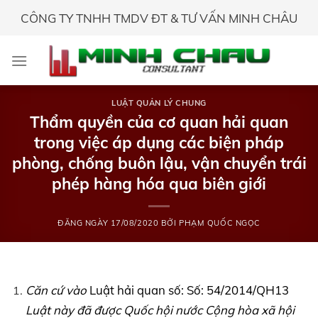
Skip
CÔNG TY TNHH TMDV ĐT & TƯ VẤN MINH CHÂU
to
content
LUẬT QUẢN LÝ CHUNG
Thẩm quyền của cơ quan hải quan
trong việc áp dụng các biện pháp
phòng, chống buôn lậu, vận chuyển trái
phép hàng hóa qua biên giới
ĐĂNG NGÀY
17/08/2020
BỞI
PHẠM QUỐC NGỌC
Căn cứ vào
Luật hải quan số: Số: 54/2014/QH13
Luật này đã được Quốc hội nước Cộng hòa xã hội