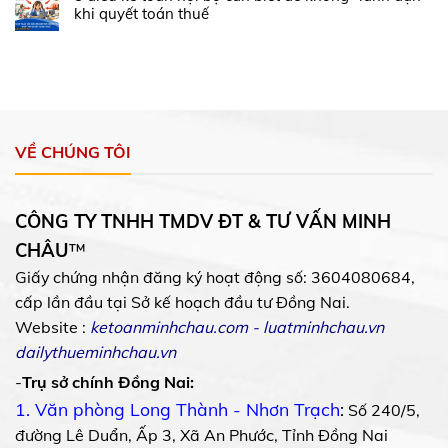
khi quyết toán thuế
VỀ CHÚNG TÔI
CÔNG TY TNHH TMDV ĐT & TƯ VẤN MINH
CHÂU
™
Giấy chứng nhận đăng ký hoạt động số: 3604080684,
cấp lần đầu tại Sở kế hoạch đầu tư Đồng Nai.
Website :
ketoanminhchau.com
-
luatminhchau.vn
dailythueminhchau.vn
-
Trụ sở chính Đồng Nai:
1. Văn phòng Long Thành - Nhơn Trạch
:
Số 240/5,
đường Lê Duẩn, Ấp 3, Xã An Phước, Tỉnh Đồng Nai