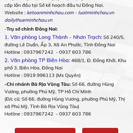
cấp lần đầu tại Sở kế hoạch đầu tư Đồng Nai.
Website :
ketoanminhchau.com
-
luatminhchau.vn
dailythueminhchau.vn
-
Trụ sở chính Đồng Nai:
1. Văn phòng Long Thành - Nhơn Trạch
:
Số 240/5,
đường Lê Duẩn, Ấp 3, Xã An Phước, Tỉnh Đồng Nai
Hotline : 0937967242 - 0937 603 786
2. Văn phòng TP Biên Hòa
:
468/1, Đ. Đồng Khởi, Khu
phố 3, Biên Hòa, Đồng Nai
Hotline : 0919 996113 (Ms Quyên)
-Chi nhánh Bà Rịa Vũng Tàu:
Số 66, đường Hùng
Vương, phường Phú Mỹ, TP Hồ Chí Minh
(Đ/c cũ: Số 66, đường Hùng Vương, phường Phú Mỹ, Thị
xã Phú Mỹ, Tỉnh Bà Rịa Vũng Tàu)
Hotline : 0937967242 - 0937 603 786