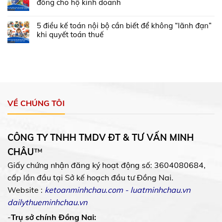
đồng cho hộ kinh doanh
5 điều kế toán nội bộ cần biết để không “lãnh đạn”
khi quyết toán thuế
VỀ CHÚNG TÔI
CÔNG TY TNHH TMDV ĐT & TƯ VẤN MINH
CHÂU
™
Giấy chứng nhận đăng ký hoạt động số: 3604080684,
cấp lần đầu tại Sở kế hoạch đầu tư Đồng Nai.
Website :
ketoanminhchau.com
-
luatminhchau.vn
dailythueminhchau.vn
-
Trụ sở chính Đồng Nai: