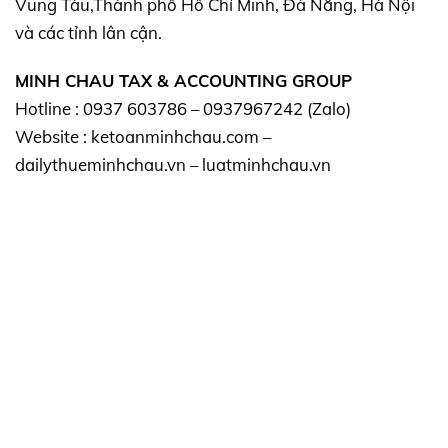
Vũng Tàu,Thành phố Hồ Chí Minh, Đà Nẵng, Hà Nội
và các tỉnh lân cận.
MINH CHAU TAX & ACCOUNTING GROUP
Hotline : 0937 603786 – 0937967242 (Zalo)
Website : ketoanminhchau.com –
dailythueminhchau.vn – luatminhchau.vn