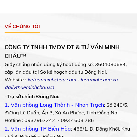
VỀ CHÚNG TÔI
CÔNG TY TNHH TMDV ĐT & TƯ VẤN MINH
CHÂU
™
Giấy chứng nhận đăng ký hoạt động số: 3604080684,
cấp lần đầu tại Sở kế hoạch đầu tư Đồng Nai.
Website :
ketoanminhchau.com
-
luatminhchau.vn
dailythueminhchau.vn
-
Trụ sở chính Đồng Nai:
1. Văn phòng Long Thành - Nhơn Trạch
:
Số 240/5,
đường Lê Duẩn, Ấp 3, Xã An Phước, Tỉnh Đồng Nai
Hotline : 0937967242 - 0937 603 786
2. Văn phòng TP Biên Hòa
:
468/1, Đ. Đồng Khởi, Khu
phố 3, Biên Hòa, Đồng Nai