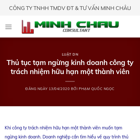
Skip
CÔNG TY TNHH TMDV ĐT & TƯ VẤN MINH CHÂU
to
content
LUẬT DN
Thủ tục tạm ngừng kinh doanh công ty
trách nhiệm hữu hạn một thành viên
ĐĂNG NGÀY
13/04/2020
BỞI
PHẠM QUỐC NGỌC
Khi công ty trách nhiệm hữu hạn một thành viên muốn tạm
ngừng kinh doanh. Doanh nghiệp cần tìm hiểu về quy trình thủ