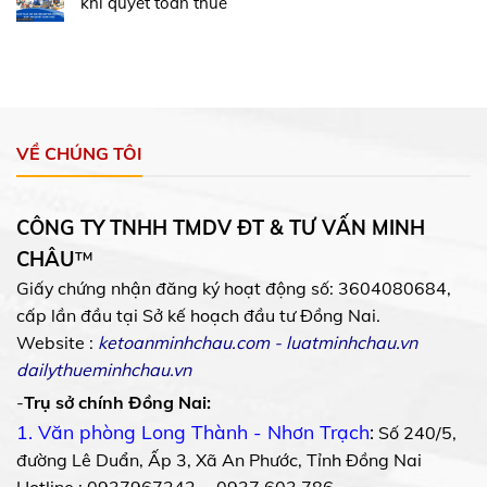
khi quyết toán thuế
VỀ CHÚNG TÔI
CÔNG TY TNHH TMDV ĐT & TƯ VẤN MINH
CHÂU
™
Giấy chứng nhận đăng ký hoạt động số: 3604080684,
cấp lần đầu tại Sở kế hoạch đầu tư Đồng Nai.
Website :
ketoanminhchau.com
-
luatminhchau.vn
dailythueminhchau.vn
-
Trụ sở chính Đồng Nai:
1. Văn phòng Long Thành - Nhơn Trạch
:
Số 240/5,
đường Lê Duẩn, Ấp 3, Xã An Phước, Tỉnh Đồng Nai