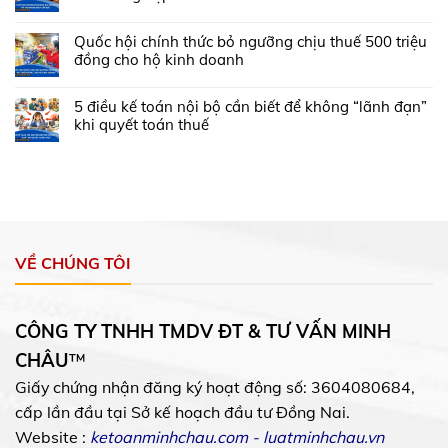
Quốc hội chính thức bỏ ngưỡng chịu thuế 500 triệu
đồng cho hộ kinh doanh
5 điều kế toán nội bộ cần biết để không “lãnh đạn”
khi quyết toán thuế
VỀ CHÚNG TÔI
CÔNG TY TNHH TMDV ĐT & TƯ VẤN MINH
CHÂU
™
Giấy chứng nhận đăng ký hoạt động số: 3604080684,
cấp lần đầu tại Sở kế hoạch đầu tư Đồng Nai.
Website :
ketoanminhchau.com
-
luatminhchau.vn