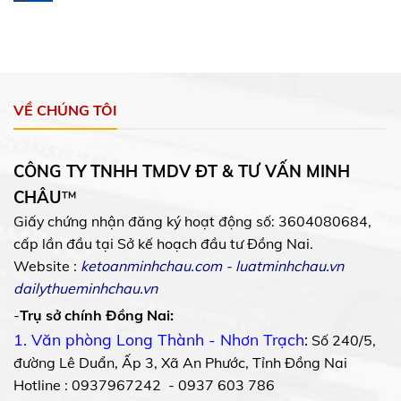
VỀ CHÚNG TÔI
CÔNG TY TNHH TMDV ĐT & TƯ VẤN MINH
CHÂU
™
Giấy chứng nhận đăng ký hoạt động số: 3604080684,
cấp lần đầu tại Sở kế hoạch đầu tư Đồng Nai.
Website :
ketoanminhchau.com
-
luatminhchau.vn
dailythueminhchau.vn
-
Trụ sở chính Đồng Nai:
1. Văn phòng Long Thành - Nhơn Trạch
:
Số 240/5,
đường Lê Duẩn, Ấp 3, Xã An Phước, Tỉnh Đồng Nai
Hotline : 0937967242 - 0937 603 786