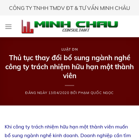
Skip
CÔNG TY TNHH TMDV ĐT & TƯ VẤN MINH CHÂU
to
content
LUẬT DN
Thủ tục thay đổi bổ sung ngành nghề
công ty trách nhiệm hữu hạn một thành
viên
ĐĂNG NGÀY
13/04/2020
BỞI
PHẠM QUỐC NGỌC
Khi công ty trách nhiệm hữu hạn một thành viên muốn
bổ sung ngành nghề kinh doanh. Doanh nghiệp cần tìm