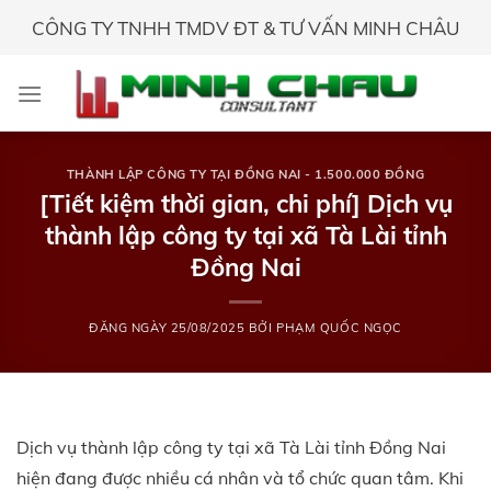
Skip
CÔNG TY TNHH TMDV ĐT & TƯ VẤN MINH CHÂU
to
content
THÀNH LẬP CÔNG TY TẠI ĐỒNG NAI - 1.500.000 ĐỒNG
[Tiết kiệm thời gian, chi phí] Dịch vụ
thành lập công ty tại xã Tà Lài tỉnh
Đồng Nai
ĐĂNG NGÀY
25/08/2025
BỞI
PHẠM QUỐC NGỌC
Dịch vụ thành lập công ty tại xã Tà Lài tỉnh Đồng Nai
hiện đang được nhiều cá nhân và tổ chức quan tâm. Khi