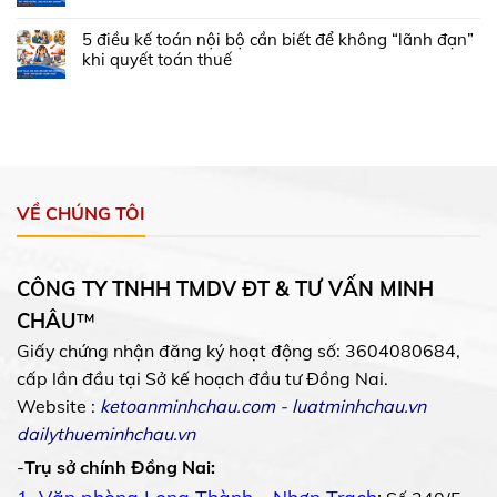
5 điều kế toán nội bộ cần biết để không “lãnh đạn”
khi quyết toán thuế
VỀ CHÚNG TÔI
CÔNG TY TNHH TMDV ĐT & TƯ VẤN MINH
CHÂU
™
Giấy chứng nhận đăng ký hoạt động số: 3604080684,
cấp lần đầu tại Sở kế hoạch đầu tư Đồng Nai.
Website :
ketoanminhchau.com
-
luatminhchau.vn
dailythueminhchau.vn
-
Trụ sở chính Đồng Nai: