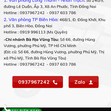
1. Văn phòng Long Thành - Nhơn Trạch
:
Số 240/5,
đường Lê Duẩn, Ấp 3, Xã An Phước, Tỉnh Đồng Nai
Hotline : 0937967242 - 0937 603 786
2. Văn phòng TP Biên Hòa
:
468/1, Đ. Đồng Khởi, Khu
phố 3, Biên Hòa, Đồng Nai
Hotline : 0919 996113 (Ms Quyên)
-Chi nhánh Bà Rịa Vũng Tàu:
Số 66, đường Hùng
Vương, phường Phú Mỹ, TP Hồ Chí Minh
(Đ/c cũ: Số 66, đường Hùng Vương, phường Phú Mỹ, Thị
xã Phú Mỹ, Tỉnh Bà Rịa Vũng Tàu)
Hotline : 0937967242 - 0937 603 786
0937967242
Zalo
GỌI ĐIỆN NGAY