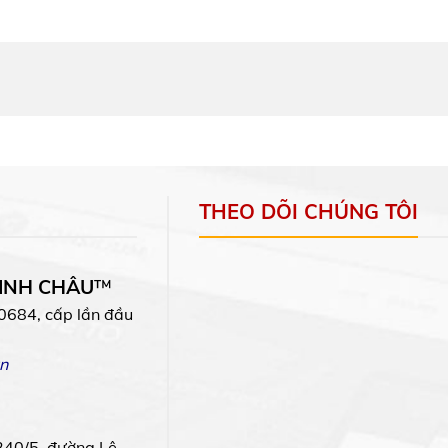
THEO DÕI CHÚNG TÔI
MINH CHÂU
™
0684, cấp lần đầu
n
240/5, đường Lê